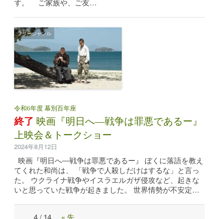
す。 ご家族や、ご友…
フリージャンル
令和6年度 幕別百年座
終了
映画『明日へ―戦争は罪悪であるー』
上映会＆トークショー
2024年8月12日
映画『明日へ―戦争は罪悪であるー』 ぼくに落語を教え
てくれた和尚は、 「戦争で人殺しだけはするな」と言っ
た。 ウクライナ戦争やイスラエルガザ侵攻など、起きな
いと思っていた戦争が起きました。 世界情勢が不安定…
4 / 14
« 先
Post