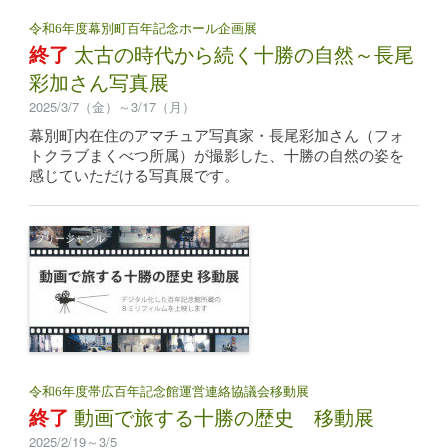
令和6年度幕別町百年記念ホール企画展
終了
太古の時代から続く十勝の自然～長尾
彩加さん写真展
2025/3/7（金）～3/17（月）
幕別町内在住のアマチュア写真家・長尾彩加さん（フォ
トクラブまくべつ所属）が撮影した、十勝の自然の姿を
感じていただける写真展です。
フリージャンル
令和6年度帯広百年記念館運営連絡協議会移動展
終了
動画で旅する十勝の歴史 移動展
2025/2/19～3/5