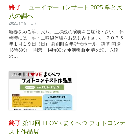
終了
ニューイヤーコンサート 2025 箏と尺
八の調べ
2025/1/19（日）
新春を彩る箏、尺八、三味線の演奏をご堪能下さい。 休
憩時には 箏・三味線体験をお楽しみ下さい。 ２０２５
年１月１９日（日） 幕別町百年記念ホール 講堂 開場
13時30分 開演 14時00分 ◆演奏曲◆ 春の海、六段
の…
フリージャンル
終了
第12回 I LOVE まくべつ フォトコンテ
スト作品展