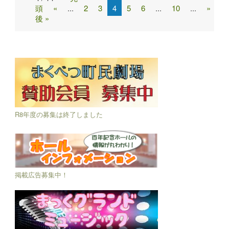
頭
«
...
2
3
4
5
6
...
10
...
»
最
navigation
後 »
R8年度の募集は終了しました
掲載広告募集中！