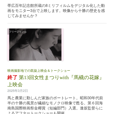
帯広百年記念館所蔵の8ミリフィルムをデジタル化した動
画をモニター3台で上映します。映像から十勝の歴史を感
じてみませんか？
フリージャンル
映画撮影地での凱旋上映会＆トークショー
終了
第13回女性まつりwith『馬橇の花嫁』
上映会
2025年3月2日
馬と農業に勤しんだ家族のポートレート。昭和30年代前
半の十勝の風景が繊細なモノクロ映像で甦る。第６回海
南島国際映画祭金椰賞（短編部門）入選。逢坂監督らに
よるアフタートークショーも開催。