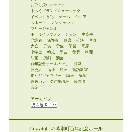
お取り扱いチケット
まっくグランドミュージック
イベント後記
ゲーム
シニア
スポーツ
ノンジャンル
フリージャンル
ホールインフォメーション
中高生
介護者
保護者
健康
公演
写真
大会
子供
学生
学習
寄席
小学生
幼児
手芸
教養
料理
映画
演劇
演芸
百年記念ホールの催し
知識
社会人
福祉
絵画
落語教室
街かどギャラリー
講座
講演
道民カレッジ連携講座
障害者
音楽
アーカイブ
ア
ー
カ
イ
Copyright © 幕別町百年記念ホール
ブ