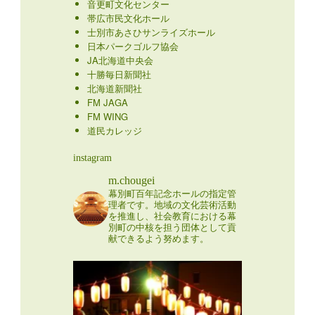
音更町文化センター
帯広市民文化ホール
士別市あさひサンライズホール
日本パークゴルフ協会
JA北海道中央会
十勝毎日新聞社
北海道新聞社
FM JAGA
FM WING
道民カレッジ
instagram
m.chougei
幕別町百年記念ホールの指定管
理者です。地域の文化芸術活動
を推進し、社会教育における幕
別町の中核を担う団体として貢
献できるよう努めます。