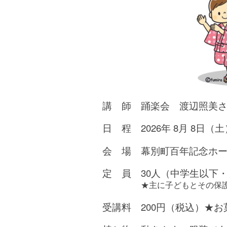
講 師 踊楽会 渡辺照美
日 程 2026年 8月 8日（土）1
会 場 幕別町百年記念ホ
定 員 30人（中学生以下
★主に子どもとその保
受講料 200円（税込）★お