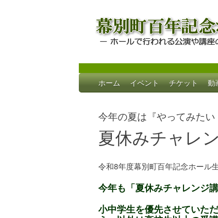
Skip
ホーム
イベント
チケット
動
to
幕別町百年記念
ホールで行われる公演や講座のご案内
content
今年の夏は『やってみたい
夏休みチャレ
令和8年度幕別町百年記念ホール
今年も「夏休みチャレンジ
小中学生を優先させていた