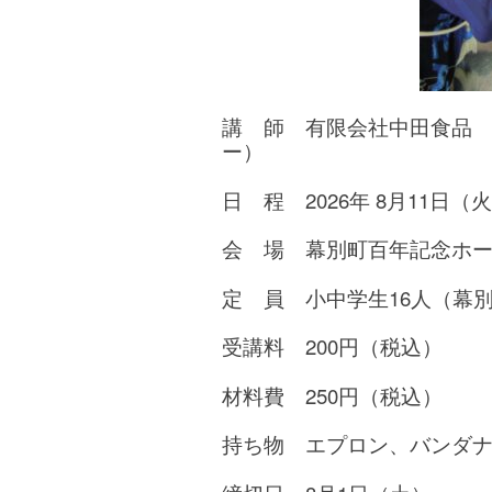
講 師 有限会社中田食品
ー）
日 程 2026年 8月11日（火・
会 場 幕別町百年記念ホ
定 員 小中学生16人（幕
受講料 200円（税込）
材料費 250円（税込）
持ち物 エプロン、バンダ