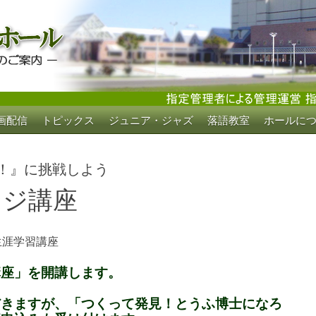
画配信
トピックス
ジュニア・ジャズ
落語教室
ホールに
ホール
！』に挑戦しよう
ンジ講座
生涯学習講座
講座」を開講します。
だきますが、「つくって発見！とうふ博士になろ