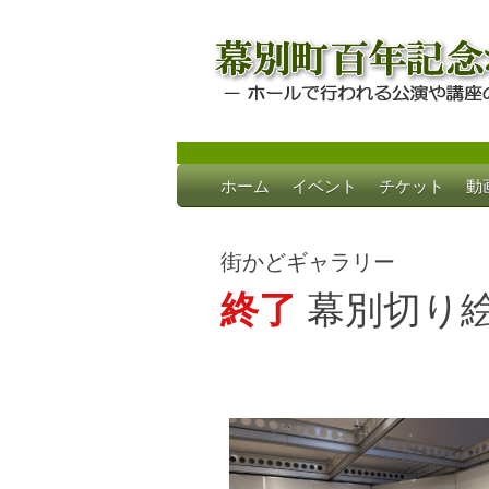
Skip
ホーム
イベント
チケット
動
to
幕別町百年記念
ホールで行われる公演や講座のご案内
content
街かどギャラリー
終了
幕別切り