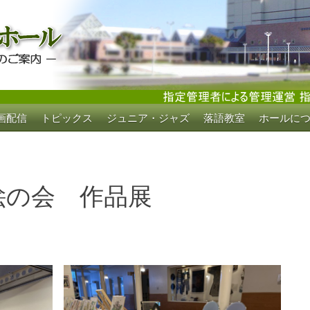
画配信
トピックス
ジュニア・ジャズ
落語教室
ホールに
ホール
絵の会 作品展