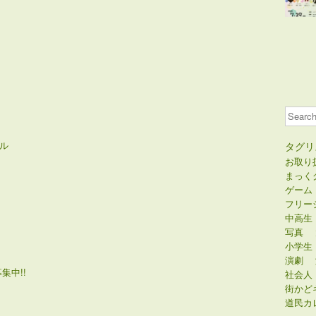
Search
ル
タグリ
お取り
まっく
ゲーム
フリー
中高生
写真
小学生
演劇
集中!!
社会人
街かど
道民カ