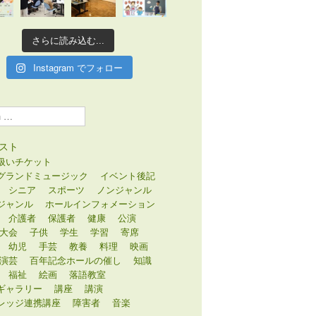
さらに読み込む...
Instagram でフォロー
スト
扱いチケット
グランドミュージック
イベント後記
シニア
スポーツ
ノンジャンル
ジャンル
ホールインフォメーション
介護者
保護者
健康
公演
大会
子供
学生
学習
寄席
幼児
手芸
教養
料理
映画
演芸
百年記念ホールの催し
知識
福祉
絵画
落語教室
ギャラリー
講座
講演
レッジ連携講座
障害者
音楽