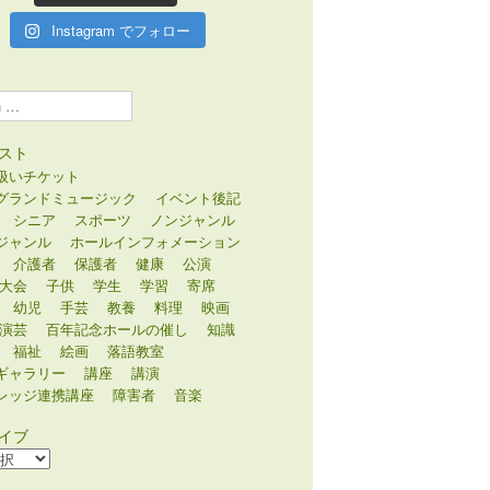
Instagram でフォロー
スト
扱いチケット
グランドミュージック
イベント後記
シニア
スポーツ
ノンジャンル
ジャンル
ホールインフォメーション
介護者
保護者
健康
公演
大会
子供
学生
学習
寄席
幼児
手芸
教養
料理
映画
演芸
百年記念ホールの催し
知識
福祉
絵画
落語教室
ギャラリー
講座
講演
レッジ連携講座
障害者
音楽
イブ