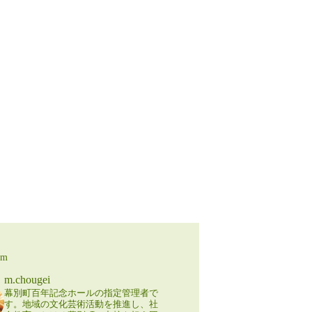
am
m.chougei
幕別町百年記念ホールの指定管理者で
す。地域の文化芸術活動を推進し、社