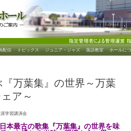
画配信
トピックス
ジュニア・ジャズ
落語教室
ホールに
ホール
ぶ『万葉集』の世界～万葉
シェア～
生涯学習講演会
日本最古の歌集『万葉集』の世界を味