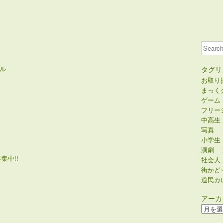
Search
ル
タグリ
お取り
まっく
ゲーム
フリー
中高生
写真
小学生
演劇
集中!!
社会人
街かど
道民カ
アーカ
ア
ー