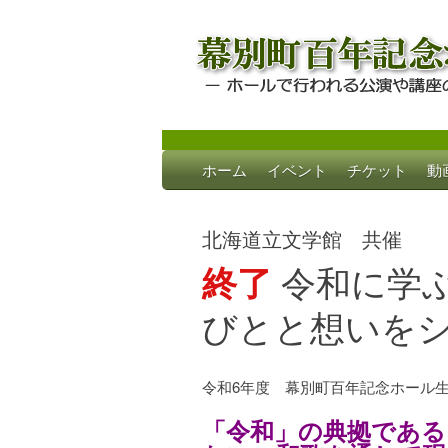
Skip
ホーム
イベント
チケット
動
to
幕別町百年記念
ホールで行われる公演や講座のご案内
content
北海道立文学館 共催
終了
令和に学
びとと想いを
令和6年度 幕別町百年記念ホール
「令和」の典拠である