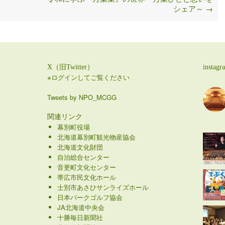
シェア～
→
X（旧Twitter）
instagr
※ログインしてご覧ください
Tweets by NPO_MCGG
関連リンク
幕別町役場
北海道幕別町観光物産協会
北海道文化財団
自治総合センター
音更町文化センター
帯広市民文化ホール
士別市あさひサンライズホール
日本パークゴルフ協会
JA北海道中央会
十勝毎日新聞社