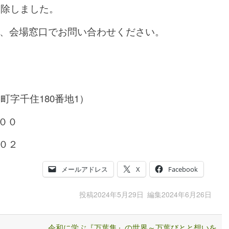
削除しました。
600）、会場窓口でお問い合わせください。
字千住180番地1）
００
０２
メールアドレス
X
Facebook
投稿
2024年5月29日
編集
2024年6月26日
令和に学ぶ『万葉集』の世界～万葉びとと想いを