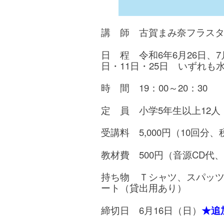
講 師 古賀まみ奈フラス
日 程 令和6年6月26日、7月
日・11日・25日
いずれも水
時 間 19：00～20：30
定 員 小学5年生以上12
受講料 5,000円（10回分
教材費 500円（音源CD代
持ち物 Ｔシャツ、スパッ
ート（貸出用あり）
締切日 6月16日（日）
★追