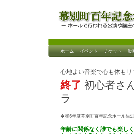
Skip
ホーム
イベント
チケット
動
to
幕別町百年記念
ホールで行われる公演や講座のご案内
content
心地よい音楽で心も体もリ
終了
初心者さ
ラ
令和6年度幕別町百年記念ホール生
年齢に関係なく誰でも楽し