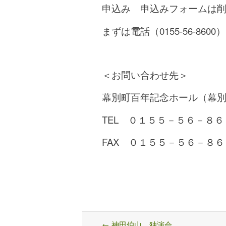
申込み 申込みフォームは
まずは電話（0155-56-8
＜お問い合わせ先＞
幕別町百年記念ホール（幕別町
TEL ０１５５－５６－８６
FAX ０１５５－５６－８６
←
神田伯山 独演会
Post