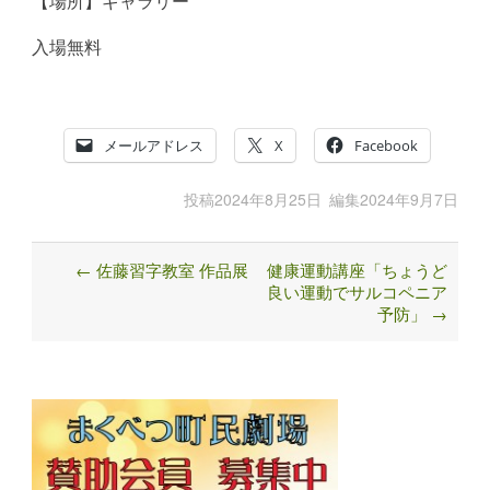
【場所】ギャラリー
入場無料
メールアドレス
X
Facebook
投稿
2024年8月25日
編集
2024年9月7日
←
佐藤習字教室 作品展
健康運動講座「ちょうど
Post
良い運動でサルコペニア
navigation
予防」
→