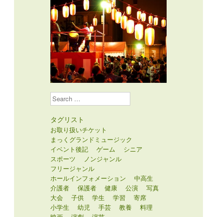
Search
タグリスト
お取り扱いチケット
まっくグランドミュージック
イベント後記
ゲーム
シニア
スポーツ
ノンジャンル
フリージャンル
ホールインフォメーション
中高生
介護者
保護者
健康
公演
写真
大会
子供
学生
学習
寄席
小学生
幼児
手芸
教養
料理
映画
演劇
演芸