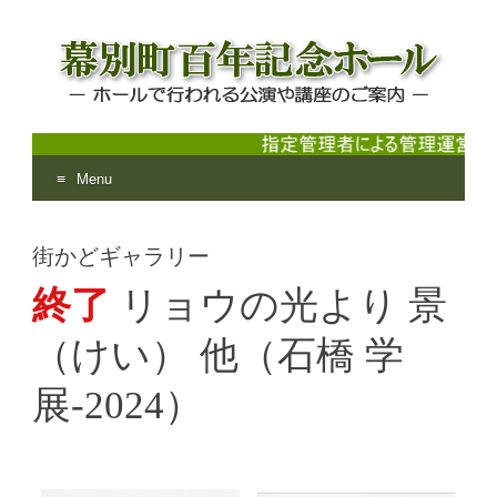
Menu
幕別町百年記念ホール
ホールで行われる公演や講座のご案内
Skip
to
街かどギャラリー
content
終了
リョウの光より 景
（けい） 他（石橋 学
展-2024）