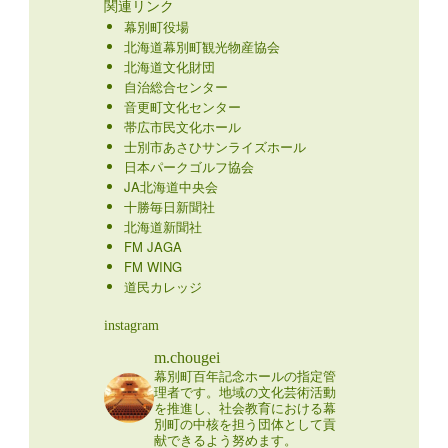
関連リンク
幕別町役場
北海道幕別町観光物産協会
北海道文化財団
自治総合センター
音更町文化センター
帯広市民文化ホール
士別市あさひサンライズホール
日本パークゴルフ協会
JA北海道中央会
十勝毎日新聞社
北海道新聞社
FM JAGA
FM WING
道民カレッジ
instagram
m.chougei
幕別町百年記念ホールの指定管
理者です。地域の文化芸術活動
を推進し、社会教育における幕
別町の中核を担う団体として貢
献できるよう努めます。