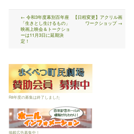
←
令和3年度幕別百年座
【日程変更】アクリル画
Post
「生きとし生けるもの」
ワークショップ
→
navigation
映画上映会＆トークショ
ーは11月3日に延期決
定！
R8年度の募集は終了しました
掲載広告募集中！