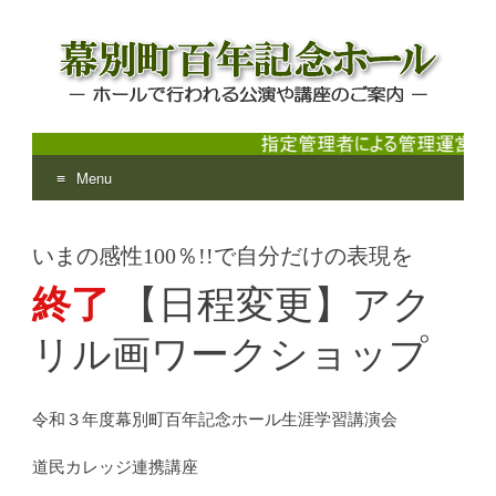
Menu
幕別町百年記念ホール
ホールで行われる公演や講座のご案内
Skip
to
いまの感性100％!!で自分だけの表現を
content
終了
【日程変更】アク
リル画ワークショップ
令和３年度幕別町百年記念ホール生涯学習講演会
道民カレッジ連携講座