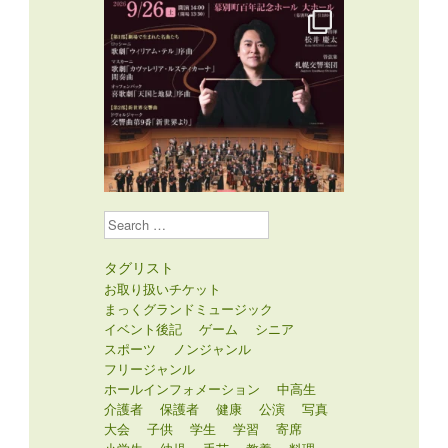
Search
タグリスト
お取り扱いチケット
まっくグランドミュージック
イベント後記
ゲーム
シニア
スポーツ
ノンジャンル
フリージャンル
ホールインフォメーション
中高生
介護者
保護者
健康
公演
写真
大会
子供
学生
学習
寄席