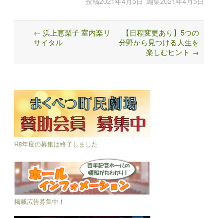
投稿
2021年4月5日
編集
2021年4月5日
←
浜上恵梨子 室内楽リ
【日程変更あり】5つの
Post
サイタル
分野から見つける人生を
navigation
楽しむヒント
→
R8年度の募集は終了しました
掲載広告募集中！