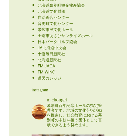
北海道幕別町観光物産協会
北海道文化財団
自治総合センター
音更町文化センター
帯広市民文化ホール
士別市あさひサンライズホール
日本パークゴルフ協会
JA北海道中央会
十勝毎日新聞社
北海道新聞社
FM JAGA
FM WING
道民カレッジ
instagram
m.chougei
幕別町百年記念ホールの指定管
理者です。地域の文化芸術活動
を推進し、社会教育における幕
別町の中核を担う団体として貢
献できるよう努めます。