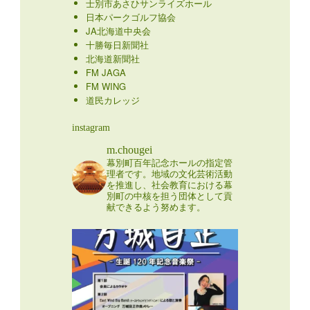
士別市あさひサンライズホール
日本パークゴルフ協会
JA北海道中央会
十勝毎日新聞社
北海道新聞社
FM JAGA
FM WING
道民カレッジ
instagram
m.chougei
幕別町百年記念ホールの指定管
理者です。地域の文化芸術活動
を推進し、社会教育における幕
別町の中核を担う団体として貢
献できるよう努めます。