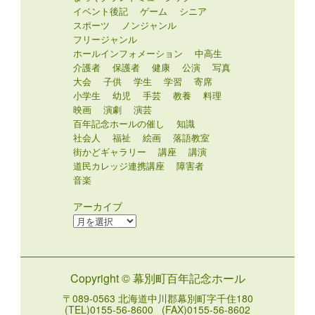
イベント後記
ゲーム
シニア
スポーツ
ノンジャンル
フリージャンル
ホールインフォメーション
中高生
介護者
保護者
健康
公演
写真
大会
子供
学生
学習
寄席
小学生
幼児
手芸
教養
料理
映画
演劇
演芸
百年記念ホールの催し
知識
社会人
福祉
絵画
落語教室
街かどギャラリー
講座
講演
道民カレッジ連携講座
障害者
音楽
アーカイブ
ア
ー
カ
イ
Copyright © 幕別町百年記念ホール
ブ
〒089-0563 北海道中川郡幕別町字千住180
(TEL)0155-56-8600 (FAX)0155-56-8602