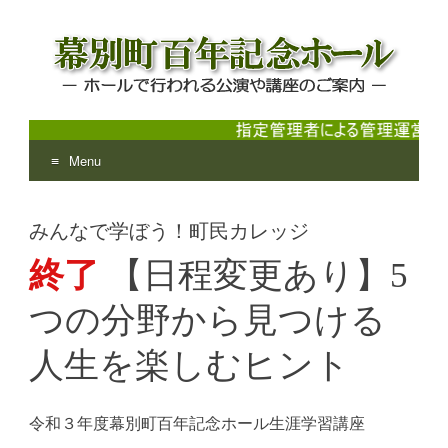
Menu
幕別町百年記念ホール
ホールで行われる公演や講座のご案内
Skip
to
みんなで学ぼう！町民カレッジ
content
終了
【日程変更あり】5
つの分野から見つける
人生を楽しむヒント
令和３年度幕別町百年記念ホール生涯学習講座