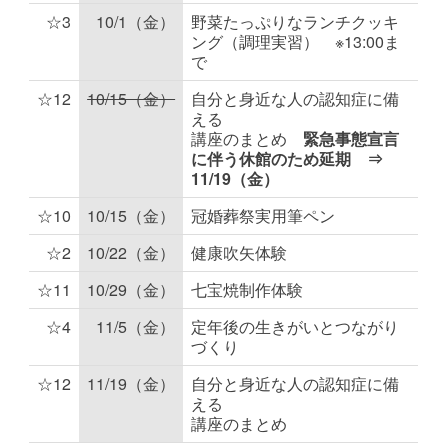
☆3
10/1（金）
野菜たっぷりなランチクッキ
ング（調理実習） ※13:00ま
で
☆12
10/15（金）
自分と身近な人の認知症に備
える
講座のまとめ
緊急事態宣言
に伴う休館のため延期 ⇒
11/19（金）
☆10
10/15（金）
冠婚葬祭実用筆ペン
☆2
10/22（金）
健康吹矢体験
☆11
10/29（金）
七宝焼制作体験
☆4
11/5（金）
定年後の生きがいとつながり
づくり
☆12
11/19（金）
自分と身近な人の認知症に備
える
講座のまとめ