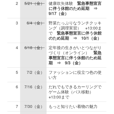
2
5/21（金）
健康吹矢体験
緊急事態宣言
に伴う休館のため延期 ⇒
9/17（金）
3
6/4（金）
野菜たっぷりなランチクッキ
ング（調理実習） ※13:00ま
で
緊急事態宣言に伴う休館
のため延期 ⇒ 10/1（金）
4
6/18（金）
定年後の生きがいとつながり
づくり（オンライン）
緊急
事態宣言に伴う休館のため延
期 ⇒ 9/3（金）
5
7/2（金）
ファッションに役立つ色の使
い方
6
7/16（金）
だれでもできるカーリングで
ゲーム体験（バス移動）
※13:00まで
7
7/30（金）
もっと知りたい着物の魅力