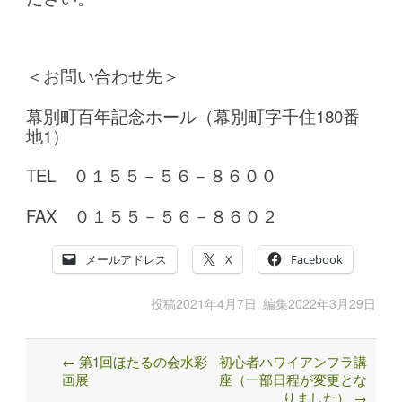
＜お問い合わせ先＞
幕別町百年記念ホール（幕別町字千住180番
地1）
TEL ０１５５－５６－８６００
FAX ０１５５－５６－８６０２
メールアドレス
X
Facebook
投稿
2021年4月7日
編集
2022年3月29日
←
第1回ほたるの会水彩
初心者ハワイアンフラ講
Post
画展
座（一部日程が変更とな
navigation
りました）
→