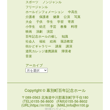
スポーツ
ノンジャンル
フリージャンル
ホールインフォメーション
中高生
介護者
保護者
健康
公演
写真
大会
子供
学生
学習
寄席
小学生
幼児
手芸
教養
料理
映画
演劇
演芸
百年記念ホールの催し
知識
社会人
福祉
絵画
落語教室
街かどギャラリー
講座
講演
道民カレッジ連携講座
障害者
音楽
アーカイブ
ア
ー
カ
イ
Copyright © 幕別町百年記念ホール
ブ
〒089-0563 北海道中川郡幕別町字千住180
(TEL)0155-56-8600 (FAX)0155-56-8602
(URL)https://m100.jp (MAIL)info@m100.jp
管理ログイン