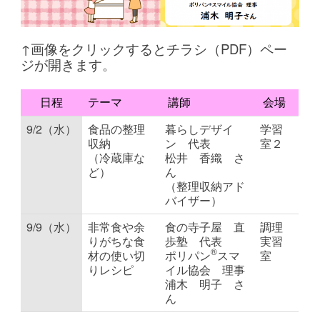
↑画像をクリックするとチラシ（PDF）ペー
ジが開きます。
日程
テーマ
講師
会場
9/2（水）
食品の整理
暮らしデザイ
学習
収納
ン 代表
室２
（冷蔵庫な
松井 香織 さ
ど）
ん
（整理収納アド
バイザー）
9/9（水）
非常食や余
食の寺子屋 直
調理
りがちな食
歩塾 代表
実習
®
材の使い切
ポリパン
スマ
室
りレシピ
イル協会 理事
浦木 明子 さ
ん