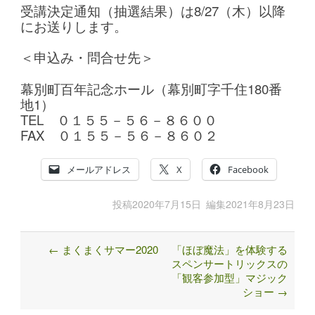
受講決定通知（抽選結果）は8/27（木）以降
にお送りします。
＜申込み・問合せ先＞
幕別町百年記念ホール（幕別町字千住180番
地1）
TEL ０１５５－５６－８６００
FAX ０１５５－５６－８６０２
メールアドレス
X
Facebook
投稿
2020年7月15日
編集
2021年8月23日
←
まくまくサマー2020
「ほぼ魔法」を体験する
Post
スペンサートリックスの
navigation
「観客参加型」マジック
ショー
→