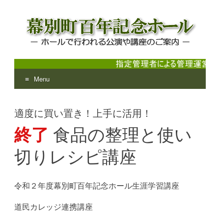
Menu
幕別町百年記念ホール
ホールで行われる公演や講座のご案内
Skip
to
適度に買い置き！上手に活用！
content
終了
食品の整理と使い
切りレシピ講座
令和２年度幕別町百年記念ホール生涯学習講座
道民カレッジ連携講座