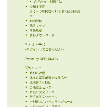
利用料金・利用方法
令和８年度
まくべつ町民芸術劇場 賛助会員募集
中!!
動画配信
施設マップ
落語教室
資料ダウンロード
X（旧Twitter）
※ログインしてご覧ください
Tweets by NPO_MCGG
関連リンク
幕別町役場
北海道幕別町観光物産協会
北海道文化財団
自治総合センター
音更町文化センター
帯広市民文化ホール
士別市あさひサンライズホール
日本パークゴルフ協会