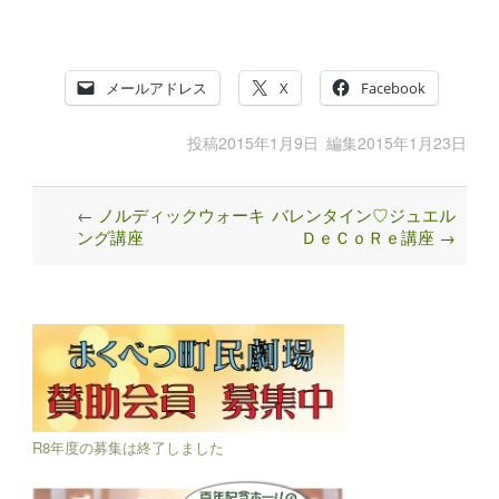
メールアドレス
X
Facebook
投稿
2015年1月9日
編集
2015年1月23日
←
ノルディックウォーキ
バレンタイン♡ジュエル
Post
ング講座
ＤｅＣｏＲｅ講座
→
navigation
R8年度の募集は終了しました