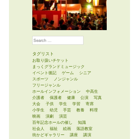
Search
タグリスト
お取り扱いチケット
まっくグランドミュージック
イベント後記
ゲーム
シニア
スポーツ
ノンジャンル
フリージャンル
ホールインフォメーション
中高生
介護者
保護者
健康
公演
写真
大会
子供
学生
学習
寄席
小学生
幼児
手芸
教養
料理
映画
演劇
演芸
百年記念ホールの催し
知識
社会人
福祉
絵画
落語教室
街かどギャラリー
講座
講演