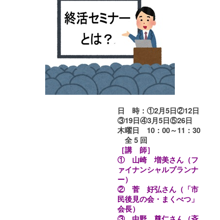
日 時
：①2月5日②12日
③19日④3月5日⑤26日
木曜日 10：00～11：30
全 5 回
［講 師］
① 山崎 増美さん（フ
ァイナンシャルプランナ
ー）
② 菅 好弘さん（「市
民後見の会・まくべつ」
会長）
③ 中野 尊仁さん（斉