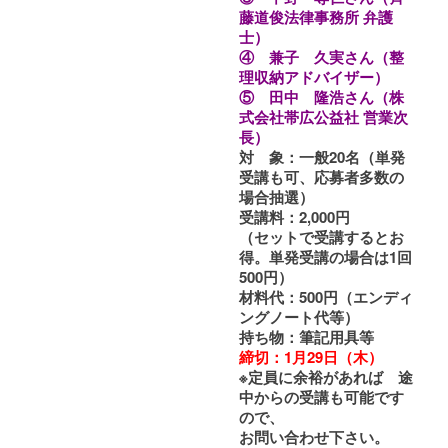
藤道俊法律事務所 弁護
士）
④ 兼子 久実さん（整
理収納アドバイザー）
⑤ 田中 隆浩さん（株
式会社帯広公益社 営業次
長）
対 象
：一般20名
（単発
受講も可、応募者多数の
場合抽選）
受講料
：2,000円
（セットで受講するとお
得。単発受講の場合は1回
500円）
材料代
：500円
（エンディ
ングノート代等）
持ち物
：筆記用具等
締切：1月29日（木）
※定員に余裕があれば 途
中からの受講も可能です
ので、
お問い合わせ下さい。