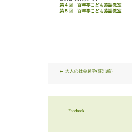
第４回 百年亭こども落語教室
第５回 百年亭こども落語教室
←
大人の社会見学(幕別編）
Post
navigation
Facebook