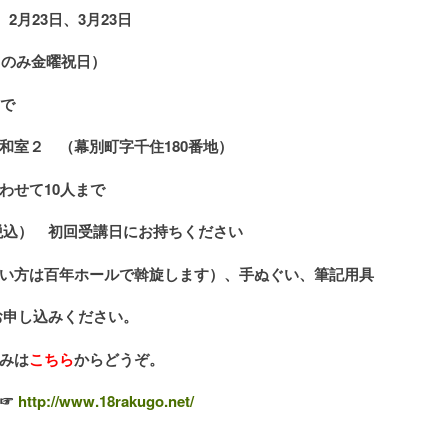
、2月23日、3月23日
日のみ金曜祝日）
まで
和室２ （幕別町字千住180番地）
わせて10人まで
/ 税込） 初回受講日にお持ちください
い方は百年ホールで斡旋します）、手ぬぐい、筆記用具
にお申し込みください。
みは
こちら
からどうぞ。
 ☞
http://www.18rakugo.net/