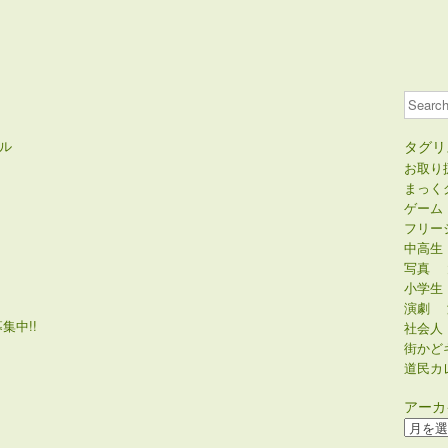
Search
ル
タグリ
お取り
まっく
ゲーム
フリー
中高生
写真
小学生
演劇
集中!!
社会人
街かど
道民カ
アーカ
ア
ー