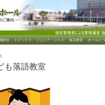
画配信
トピックス
ジュニア・ジャズ
落語教室
ホールに
ホール
！
ども落語教室