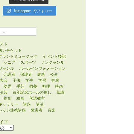
Instagram でフォロー
スト
扱いチケット
グランドミュージック
イベント後記
シニア
スポーツ
ノンジャンル
ジャンル
ホールインフォメーション
介護者
保護者
健康
公演
大会
子供
学生
学習
寄席
幼児
手芸
教養
料理
映画
演芸
百年記念ホールの催し
知識
福祉
絵画
落語教室
ギャラリー
講座
講演
レッジ連携講座
障害者
音楽
イブ