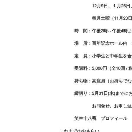
12月9
日、１月26日
毎月土曜（11月23
時 間：午後2時～午後4時
場 所：百年記念ホール内 
定 員：小学生と中学生を合
受講料：5,000
円
（全10回 
持ち物：高座扇（お持ちでな
締切り：5月31日(木)まで
お問合せ、お申し込
笑生十八番 プロフィール
これまでのおさらい