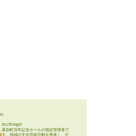
am
m.chougei
幕別町百年記念ホールの指定管理者で
す。地域の文化芸術活動を推進し、社