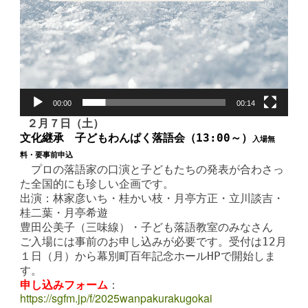
00:00
00:14
２月７日（土）
文化継承 子どもわんぱく落語会（13:00～）
入場無
料・要事前申込
プロの落語家の口演と子どもたちの発表が合わさっ
た全国的にも珍しい企画です。
出演：林家彦いち・桂かい枝・月亭方正・立川談吉・
桂二葉・月亭希遊
豊田公美子（三味線）・子ども落語教室のみなさん
ご入場には事前のお申し込みが必要です。受付は12月
１日（月）から幕別町百年記念ホールHPで開始しま
す。
申し込みフォーム
：
https://sgfm.jp/f/2025wanpakurakugokai