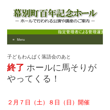
Menu
幕別町百年記念ホール
ホールで行われる公演や講座のご案内
Skip
to
子どもわんぱく落語会のあと
content
終了
ホールに馬そりが
やってくる！
２月７日（土）８日（日）開催