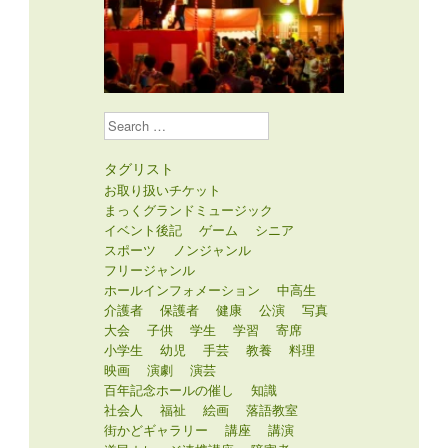
Search
タグリスト
お取り扱いチケット
まっくグランドミュージック
イベント後記
ゲーム
シニア
スポーツ
ノンジャンル
フリージャンル
ホールインフォメーション
中高生
介護者
保護者
健康
公演
写真
大会
子供
学生
学習
寄席
小学生
幼児
手芸
教養
料理
映画
演劇
演芸
百年記念ホールの催し
知識
社会人
福祉
絵画
落語教室
街かどギャラリー
講座
講演