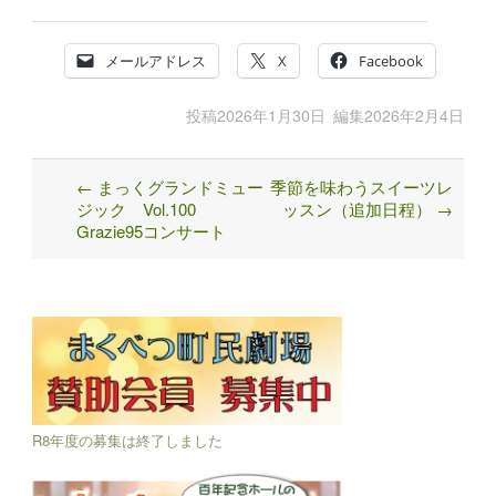
メールアドレス
X
Facebook
投稿
2026年1月30日
編集
2026年2月4日
←
まっくグランドミュー
季節を味わうスイーツレ
Post
ジック Vol.100
ッスン（追加日程）
→
navigation
Grazie95コンサート
R8年度の募集は終了しました