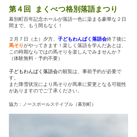
第４回 まくべつ格別落語まつり
幕別町百年記念ホールが落語一色に染まる豪華な２日
間まで、もう間もなく！
２月７日（土）夕方、
子どもわんぱく落語会
終了後に
馬そり
がやってきます！
楽しく落語を学んだあとは、
この時期ならではの馬そりを楽しんでみませんか？
（体験無料・予約不要）
子どもわんぱく落語会
の観覧は、事前予約が必要で
す。
また降雪状況により馬そりが馬車に変更となる可能性
がありますのでご了承ください。
協力：ノースポールステイブル（幕別町）
動
画
プ
レ