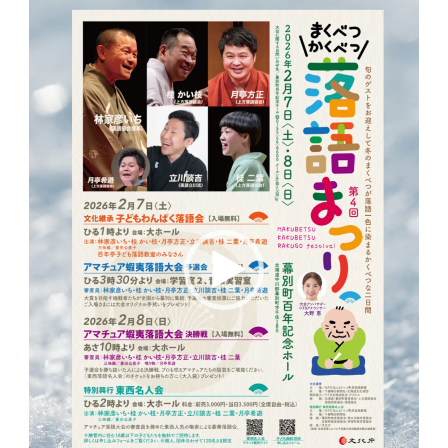
ー
ヤ
ー