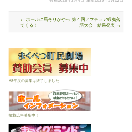
←
ホールに馬そりがやっ
第４回アマチュア蝦夷落
Post
てくる！
語大会 結果発表
→
navigation
R8年度の募集は終了しました
掲載広告募集中！