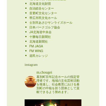
北海道文化財団
自治総合センター
音更町文化センター
帯広市民文化ホール
士別市あさひサンライズホール
日本パークゴルフ協会
JA北海道中央会
十勝毎日新聞社
北海道新聞社
FM JAGA
FM WING
道民カレッジ
instagram
m.chougei
幕別町百年記念ホールの指定管
理者です。地域の文化芸術活動
を推進し、社会教育における幕
別町の中核を担う団体として貢
献できるよう努めます。