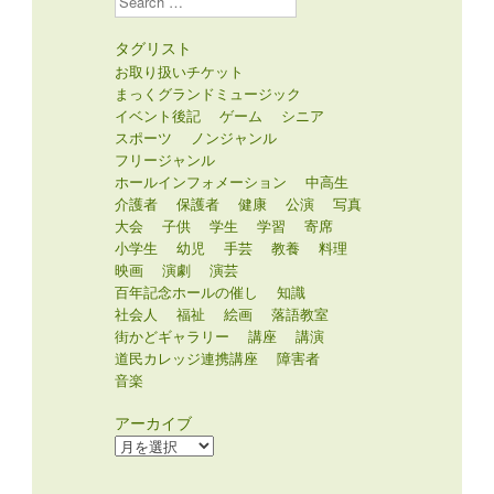
タグリスト
お取り扱いチケット
まっくグランドミュージック
イベント後記
ゲーム
シニア
スポーツ
ノンジャンル
フリージャンル
ホールインフォメーション
中高生
介護者
保護者
健康
公演
写真
大会
子供
学生
学習
寄席
小学生
幼児
手芸
教養
料理
映画
演劇
演芸
百年記念ホールの催し
知識
社会人
福祉
絵画
落語教室
街かどギャラリー
講座
講演
道民カレッジ連携講座
障害者
音楽
アーカイブ
ア
ー
カ