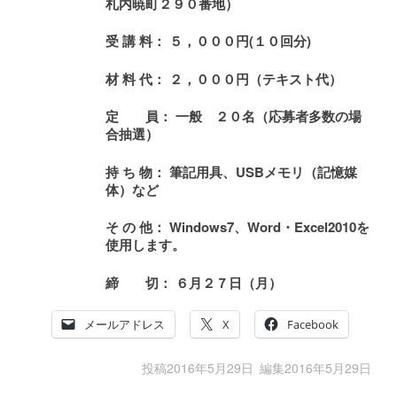
札内暁町２９０番地）
受 講 料
：
５，０００
円
(
１０
回分
)
材 料 代
： ２，０００円（テキスト代）
定 員
： 一般 ２０名
（応募者多数の場
合抽選）
持 ち 物
： 筆記用具、USBメモリ（記憶媒
体）など
そ の 他
： Windows7、Word・Excel2010を
使用します。
締 切
： ６月２７日（月）
メールアドレス
X
Facebook
投稿
2016年5月29日
編集
2016年5月29日