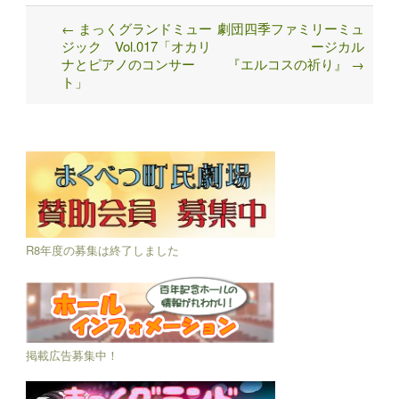
←
まっくグランドミュー
劇団四季ファミリーミュ
Post
ジック Vol.017「オカリ
ージカル
navigation
ナとピアノのコンサー
『エルコスの祈り』
→
ト」
R8年度の募集は終了しました
掲載広告募集中！