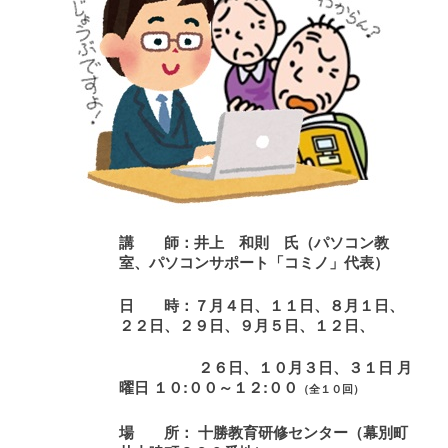
講 師
：
井上 和則
氏
（パソコン教
室、パソコンサポート「コミノ」代表）
日 時：７
月４日、１１日、８月１日、
２２日、２９日、９月５日、１２日、
２６
日、１０月３日、３１日 月
曜日 １０:００～１２:００
（全１０回）
場 所
：
十勝教育研修センター
（幕別町