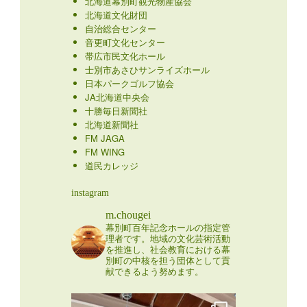
北海道幕別町観光物産協会
北海道文化財団
自治総合センター
音更町文化センター
帯広市民文化ホール
士別市あさひサンライズホール
日本パークゴルフ協会
JA北海道中央会
十勝毎日新聞社
北海道新聞社
FM JAGA
FM WING
道民カレッジ
instagram
m.chougei
幕別町百年記念ホールの指定管
理者です。地域の文化芸術活動
を推進し、社会教育における幕
別町の中核を担う団体として貢
献できるよう努めます。