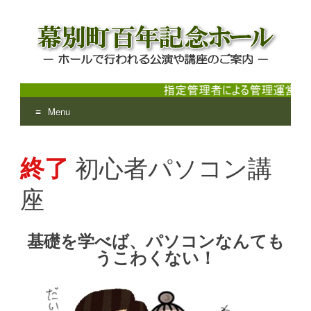
Menu
幕別町百年記念ホール
ホールで行われる公演や講座のご案内
Skip
to
終了
初心者パソコン講
content
座
基礎を学べば、パソコンなんても
うこわくない！