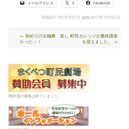
メールアドレス
X
Facebook
投稿
2017年10月27日
編集
2017年10月27日
←
初めての太極舞 楽し
町民カレッジが最終講座
Post
かった～！
を迎えました。
→
navigation
R8年度の募集は終了しました