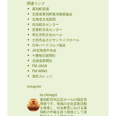
関連リンク
幕別町役場
北海道幕別町観光物産協会
北海道文化財団
自治総合センター
音更町文化センター
帯広市民文化ホール
士別市あさひサンライズホール
日本パークゴルフ協会
JA北海道中央会
十勝毎日新聞社
北海道新聞社
FM JAGA
FM WING
道民カレッジ
instagram
m.chougei
幕別町百年記念ホールの指定管
理者です。地域の文化芸術活動
を推進し、社会教育における幕
別町の中核を担う団体として貢
献できるよう努めます。