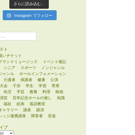
さらに読み込む...
Instagram でフォロー
スト
扱いチケット
グランドミュージック
イベント後記
シニア
スポーツ
ノンジャンル
ジャンル
ホールインフォメーション
介護者
保護者
健康
公演
大会
子供
学生
学習
寄席
幼児
手芸
教養
料理
映画
演芸
百年記念ホールの催し
知識
福祉
絵画
落語教室
ギャラリー
講座
講演
レッジ連携講座
障害者
音楽
イブ