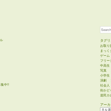
Search
ル
タグリ
お取り
まっく
ゲーム
フリー
中高生
写真
小学生
演劇
集中!!
社会人
街かど
道民カ
アーカ
ア