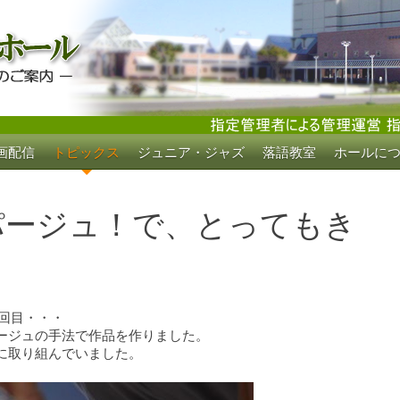
画配信
トピックス
ジュニア・ジャズ
落語教室
ホールに
ホール
パージュ！で、とってもき
6回目・・・
ージュの手法で作品を作りました。
に取り組んでいました。