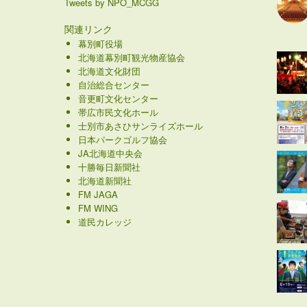
Tweets by NPO_MCGG
関連リンク
幕別町役場
北海道幕別町観光物産協会
北海道文化財団
自治総合センター
音更町文化センター
帯広市民文化ホール
士別市あさひサンライズホール
日本パークゴルフ協会
JA北海道中央会
十勝毎日新聞社
北海道新聞社
FM JAGA
FM WING
道民カレッジ