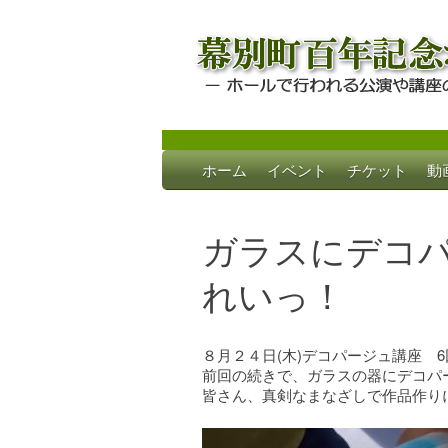
Skip
ホーム
イベント
チケット
動
to
幕別町百年記念
ホールで行われる公演や講座のご案内
content
ガラスにデコ
れいっ！
８月２４日(木)デコパージュ講座 
前回の続きで、ガラスの器にデコパ
皆さん、真剣なまなざしで作品作り