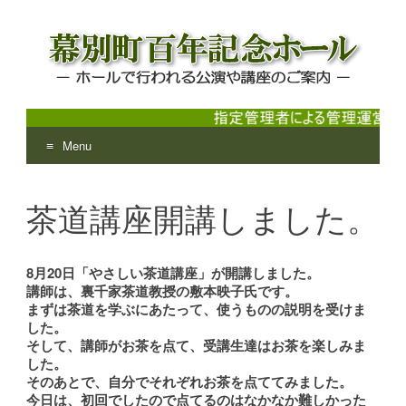
Menu
幕別町百年記念ホール
ホールで行われる公演や講座のご案内
Skip
to
茶道講座開講しました。
content
8月20日「やさしい茶道講座」が開講しました。
講師は、裏千家茶道教授の敷本映子氏です。
まずは茶道を学ぶにあたって、使うものの説明を受けま
した。
そして、講師がお茶を点て、受講生達はお茶を楽しみま
した。
そのあとで、自分でそれぞれお茶を点ててみました。
今日は、初回でしたので点てるのはなかなか難しかった