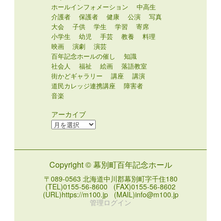
ホールインフォメーション
中高生
介護者
保護者
健康
公演
写真
大会
子供
学生
学習
寄席
小学生
幼児
手芸
教養
料理
映画
演劇
演芸
百年記念ホールの催し
知識
社会人
福祉
絵画
落語教室
街かどギャラリー
講座
講演
道民カレッジ連携講座
障害者
音楽
アーカイブ
ア
ー
カ
イ
Copyright © 幕別町百年記念ホール
ブ
〒089-0563 北海道中川郡幕別町字千住180
(TEL)0155-56-8600 (FAX)0155-56-8602
(URL)https://m100.jp (MAIL)info@m100.jp
管理ログイン