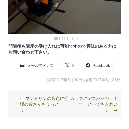
開講後も講座の受け入れは可能ですので興味のある方は
お問い合わせ下さい。
メールアドレス
X
Facebook
投稿
2017年8月20日
編集
2017年8月21日
←
マンドリンの音色に会
ガラスにデコパージュ！
Post
場の皆さんもうっと
で、とってもきれい
navigation
り・・・
っ！
→