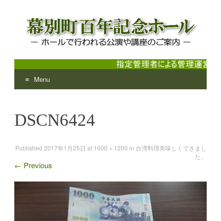
Menu
幕別町百年記念ホール
ホールで行われる公演や講座のご案内
Skip
to
DSCN6424
content
Published
2017年1月25日
at
1600 × 1200
in
台湾料理美味しくできまし
た。
←
Previous