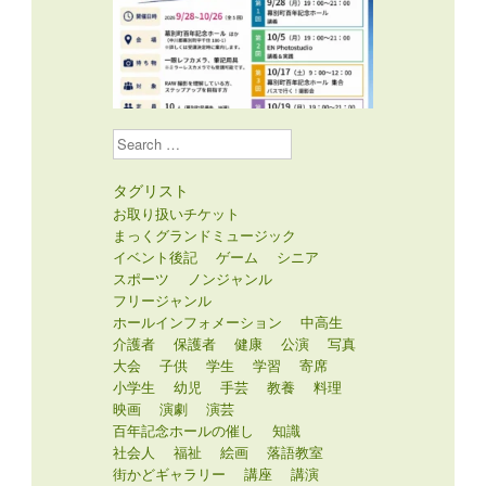
Search
タグリスト
お取り扱いチケット
まっくグランドミュージック
イベント後記
ゲーム
シニア
スポーツ
ノンジャンル
フリージャンル
ホールインフォメーション
中高生
介護者
保護者
健康
公演
写真
大会
子供
学生
学習
寄席
小学生
幼児
手芸
教養
料理
映画
演劇
演芸
百年記念ホールの催し
知識
社会人
福祉
絵画
落語教室
街かどギャラリー
講座
講演