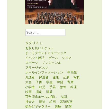
Search
タグリスト
お取り扱いチケット
まっくグランドミュージック
イベント後記
ゲーム
シニア
スポーツ
ノンジャンル
フリージャンル
ホールインフォメーション
中高生
介護者
保護者
健康
公演
写真
大会
子供
学生
学習
寄席
小学生
幼児
手芸
教養
料理
映画
演劇
演芸
百年記念ホールの催し
知識
社会人
福祉
絵画
落語教室
街かどギャラリー
講座
講演