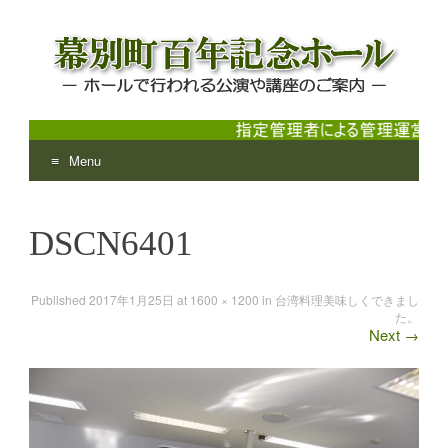
Menu
幕別町百年記念ホール
ホールで行われる公演や講座のご案内
Skip
to
DSCN6401
content
Published
2017年1月25日
at
1600 × 1200
in
台湾料理美味しくできまし
た。
Next
→