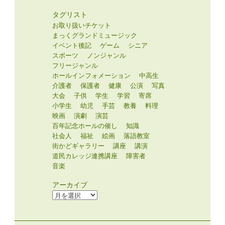
タグリスト
お取り扱いチケット
まっくグランドミュージック
イベント後記
ゲーム
シニア
スポーツ
ノンジャンル
フリージャンル
ホールインフォメーション
中高生
介護者
保護者
健康
公演
写真
大会
子供
学生
学習
寄席
小学生
幼児
手芸
教養
料理
映画
演劇
演芸
百年記念ホールの催し
知識
社会人
福祉
絵画
落語教室
街かどギャラリー
講座
講演
道民カレッジ連携講座
障害者
音楽
アーカイブ
ア
ー
カ
イ