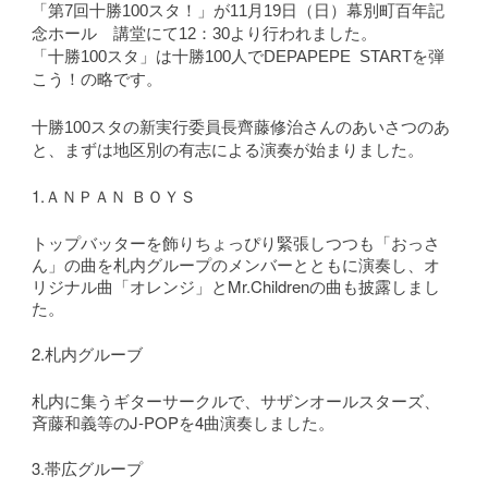
「第7回十勝100スタ！」
が11月19日（日）幕別町百年記
念ホール 講堂にて12：30より行われました。
「十勝100スタ」は十勝100人でDEPAPEPE STARTを弾
こう！の略です。
十勝100スタの新実行委員長齊藤修治
さんのあいさつのあ
と、まずは地区別の有志による
演奏が始まりました。
1.ＡＮＰＡＮ ＢＯＹＳ
トップバッターを飾りちょっぴり緊張しつつも「おっさ
ん」の曲を札内グループのメンバーとともに演奏し、オ
リジナル曲「オレンジ」とMr.Childrenの曲も披露しまし
た。
2.札内グルーブ
札内に集うギターサークルで、サザンオールスターズ、
斉藤和義等のJ-POPを4曲演奏しました。
3.帯広グループ