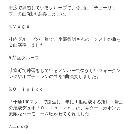
帯広で練習しているグループで、今回は「チューリッ
プ」の曲3曲を演奏しました。
4.Ｍｏｇｕ
札内グループの一員で、岸部眞明さんのインストの曲を
２曲演奏しました。
5.芽室グループ
芽室町で練習をしているメンバーで懐かしいフォークソ
ングやボブディランの曲を4曲演奏しました。
6.Ｏｌｉｐｉｋｏ
「十勝100スタ」で誕生し、年に１度結成する旭川・帯広
の混成デュオ「Ｏｌｉｐｉｋｏ」は、ギター・カホンと
素敵なハーモニーを聴かせてくれました。
7.azure3β