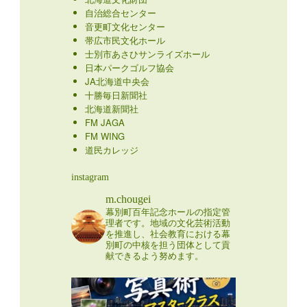
自治総合センター
音更町文化センター
帯広市民文化ホール
士別市あさひサンライズホール
日本パークゴルフ協会
JA北海道中央会
十勝毎日新聞社
北海道新聞社
FM JAGA
FM WING
道民カレッジ
instagram
m.chougei
幕別町百年記念ホールの指定管
理者です。地域の文化芸術活動
を推進し、社会教育における幕
別町の中核を担う団体として貢
献できるよう努めます。