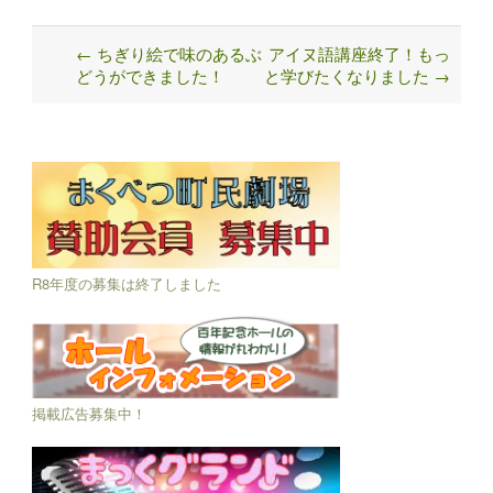
←
ちぎり絵で味のあるぶ
アイヌ語講座終了！もっ
Post
どうができました！
と学びたくなりました
→
navigation
R8年度の募集は終了しました
掲載広告募集中！