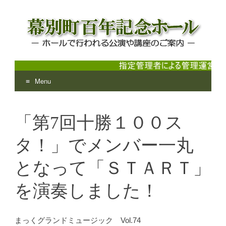
Menu
幕別町百年記念ホール
ホールで行われる公演や講座のご案内
Skip
to
「第7回十勝１００ス
content
タ！」でメンバー一丸
となって「ＳＴＡＲＴ」
を演奏しました！
まっくグランドミュージック Vol.74