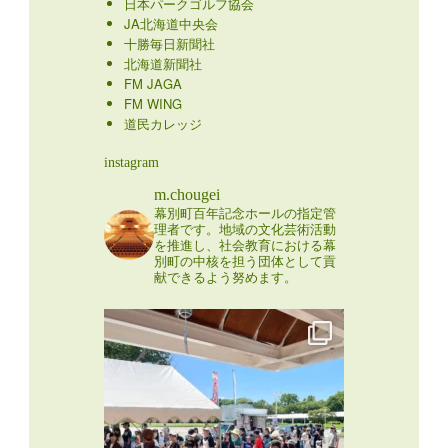
日本パークゴルフ協会
JA北海道中央会
十勝毎日新聞社
北海道新聞社
FM JAGA
FM WING
道民カレッジ
instagram
m.chougei
幕別町百年記念ホールの指定管
理者です。地域の文化芸術活動
を推進し、社会教育における幕
別町の中核を担う団体として貢
献できるよう努めます。