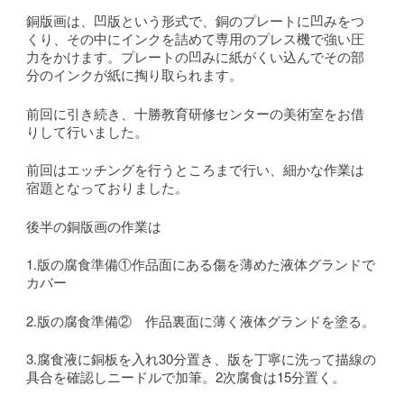
銅版画は、凹版という形式で、銅のプレートに凹みをつ
くり、その中にインクを詰めて専用のプレス機で強い圧
力をかけます。プレートの凹みに紙がくい込んでその部
分のインクが紙に掏り取られます。
前回に引き続き、十勝教育研修センターの美術室をお借
りして行いました。
前回はエッチングを行うところまで行い、細かな作業は
宿題となっておりました。
後半の銅版画の作業は
1.版の腐食準備①作品面にある傷を薄めた液体グランドで
カバー
2.版の腐食準備② 作品裏面に薄く液体グランドを塗る。
3.腐食液に銅板を入れ30分置き、版を丁寧に洗って描線の
具合を確認しニードルで加筆。2次腐食は15分置く。