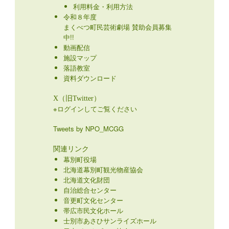
利用料金・利用方法
令和８年度
まくべつ町民芸術劇場 賛助会員募集
中!!
動画配信
施設マップ
落語教室
資料ダウンロード
X（旧Twitter）
※ログインしてご覧ください
Tweets by NPO_MCGG
関連リンク
幕別町役場
北海道幕別町観光物産協会
北海道文化財団
自治総合センター
音更町文化センター
帯広市民文化ホール
士別市あさひサンライズホール