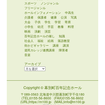
スポーツ
ノンジャンル
フリージャンル
ホールインフォメーション
中高生
介護者
保護者
健康
公演
写真
大会
子供
学生
学習
寄席
小学生
幼児
手芸
教養
料理
映画
演劇
演芸
百年記念ホールの催し
知識
社会人
福祉
絵画
落語教室
街かどギャラリー
講座
講演
道民カレッジ連携講座
障害者
音楽
アーカイブ
ア
ー
カ
イ
Copyright © 幕別町百年記念ホール
ブ
〒089-0563 北海道中川郡幕別町字千住180
(TEL)0155-56-8600 (FAX)0155-56-8602
(URL)https://m100.jp (MAIL)info@m100.jp