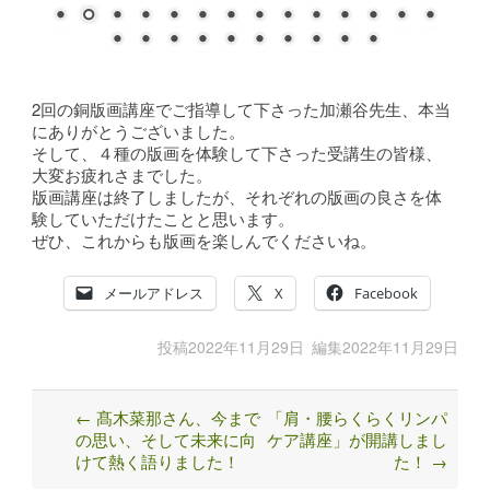
2回の銅版画講座でご指導して下さった加瀬谷先生、本当
にありがとうございました。
そして、４種の版画を体験して下さった受講生の皆様、
大変お疲れさまでした。
版画講座は終了しましたが、それぞれの版画の良さを体
験していただけたことと思います。
ぜひ、これからも版画を楽しんでくださいね。
メールアドレス
X
Facebook
投稿
2022年11月29日
編集
2022年11月29日
←
髙木菜那さん、今まで
「肩・腰らくらくリンパ
Post
の思い、そして未来に向
ケア講座」が開講しまし
navigation
けて熱く語りました！
た！
→