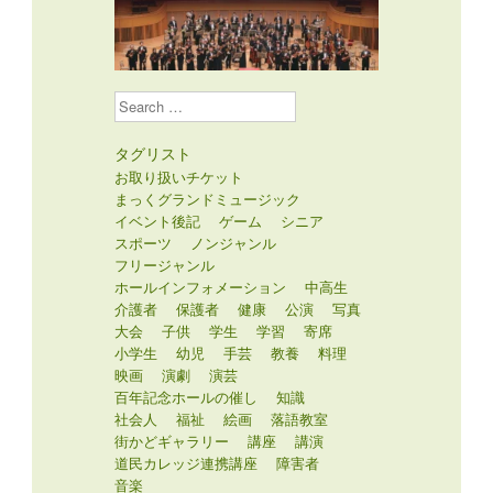
Search
タグリスト
お取り扱いチケット
まっくグランドミュージック
イベント後記
ゲーム
シニア
スポーツ
ノンジャンル
フリージャンル
ホールインフォメーション
中高生
介護者
保護者
健康
公演
写真
大会
子供
学生
学習
寄席
小学生
幼児
手芸
教養
料理
映画
演劇
演芸
百年記念ホールの催し
知識
社会人
福祉
絵画
落語教室
街かどギャラリー
講座
講演
道民カレッジ連携講座
障害者
音楽