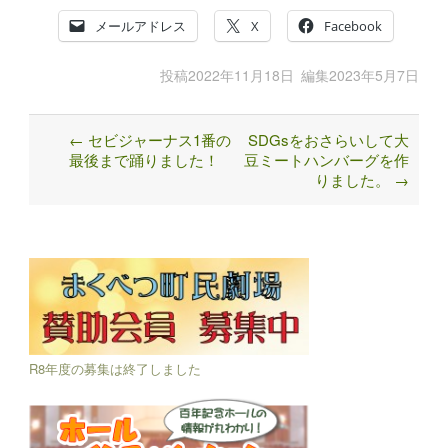
メールアドレス
X
Facebook
投稿
2022年11月18日
編集
2023年5月7日
←
セビジャーナス1番の
SDGsをおさらいして大
Post
最後まで踊りました！
豆ミートハンバーグを作
navigation
りました。
→
R8年度の募集は終了しました