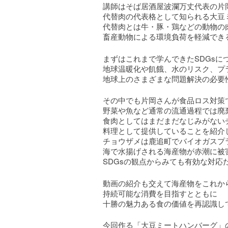
講師はそば居酒屋波瀾万丈代表の片
代替肉の代表格として知られる大豆
代替肉とは牛・豚・鶏などの動物の
畜産動物による環境負荷を軽減でき
まずはこれまで学んできたSDGsに
地球温暖化や飢餓、水のリスク、プ
地球上のさまざまな問題解決の必要
その中でも片岡さんが食品ロス対策
野菜や魚など通常の流通過程では廃
食肉としてはまだまだなじみがない
料理として提供していることを紹介
チョウザメは鹿追町でバイオガスプ
海で水揚げされる海産物が赤潮に被
SDGsの観点からみても有効な対応
動画の紹介も交えて海産物をこれか
持続可能な消費を目指すとともに
十勝の魅力ある食の価値を再認識し
今回作る「大豆ミートハンバーグ」