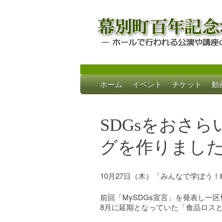
Skip
ホーム
イベント
チケット
動
to
幕別町百年記念
ホールで行われる公演や講座のご案内
content
SDGsをおさ
グを作りまし
10月27日（木）「みんなで学ぼう
前回「MySDGs宣言」を発表し一
8月に延期となっていた「食品ロス