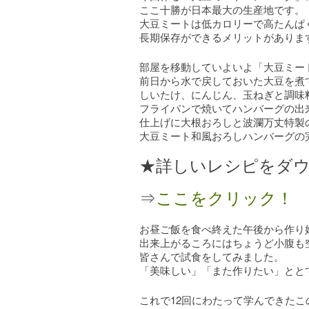
ここ十勝が日本最大の生産地です。
大豆ミートは低カロリーで高たんぱ
長期保存ができるメリットがありま
部屋を移動していよいよ「大豆ミー
前日から水で戻しておいた大豆を煮
しいたけ、にんじん、玉ねぎと調味
フライパンで焼いてハンバーグの出
仕上げに大根おろしと波瀾万丈特製
大豆ミート和風おろしハンバーグの
★詳しいレシピをダ
⇒
ここをクリック！
お昼ご飯を食べ終えた午後から作り
出来上がるころにはちょうど小腹も
皆さんで試食をしてみました。
「美味しい」「また作りたい」とと
これで12回にわたって学んできた