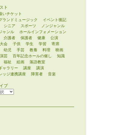
スト
扱いチケット
グランドミュージック
イベント後記
シニア
スポーツ
ノンジャンル
ジャンル
ホールインフォメーション
介護者
保護者
健康
公演
大会
子供
学生
学習
寄席
幼児
手芸
教養
料理
映画
演芸
百年記念ホールの催し
知識
福祉
絵画
落語教室
ギャラリー
講座
講演
レッジ連携講座
障害者
音楽
イブ