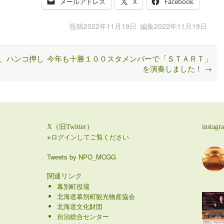
メールアドレス
X
Facebook
投稿
2022年11月19日
編集
2022年11月19日
、ハンコ押し
今年も十勝１００スタメンバーで「ＳＴＡＲＴ」
を演奏しました！
→
X（旧Twitter）
instagr
※ログインしてご覧ください
Tweets by NPO_MCGG
関連リンク
幕別町役場
北海道幕別町観光物産協会
北海道文化財団
自治総合センター