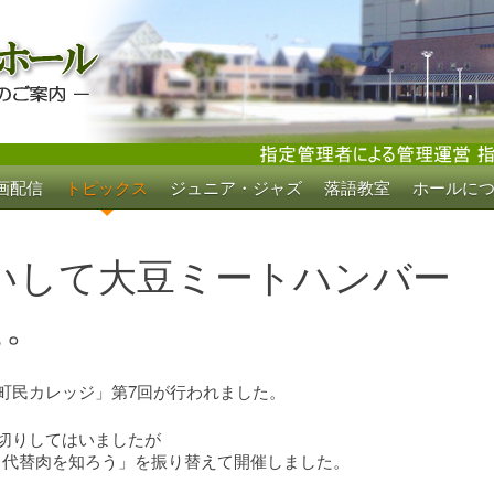
画配信
トピックス
ジュニア・ジャズ
落語教室
ホールに
ホール
らいして大豆ミートハンバー
た。
！町民カレッジ」第7回が行われました。
区切りしてはいましたが
と代替肉を知ろう」を振り替えて開催しました。