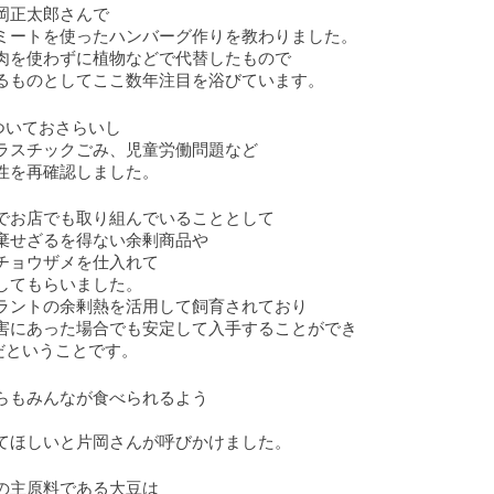
岡正太郎さんで
ミートを使ったハンバーグ作りを教わりました。
肉を使わずに植物などで代替したもので
るものとしてここ数年注目を浴びています。
ついておさらいし
ラスチックごみ、児童労働問題など
性を再確認しました。
でお店でも取り組んでいることとして
棄せざるを得ない余剰商品や
チョウザメを仕入れて
してもらいました。
ラントの余剰熱を活用して飼育されており
害にあった場合でも安定して入手することができ
だということです。
らもみんなが食べられるよう
てほしいと片岡さんが呼びかけました。
の主原料である大豆は