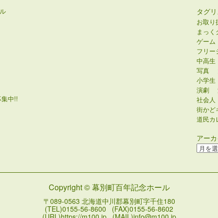
ル
タグリ
お取り
まっく
ゲーム
フリー
中高生
写真
小学生
演劇
集中!!
社会人
街かど
道民カ
アーカ
ア
ー
カ
イ
Copyright © 幕別町百年記念ホール
ブ
〒089-0563 北海道中川郡幕別町字千住180
(TEL)0155-56-8600 (FAX)0155-56-8602
(URL)https://m100.jp (MAIL)info@m100.jp