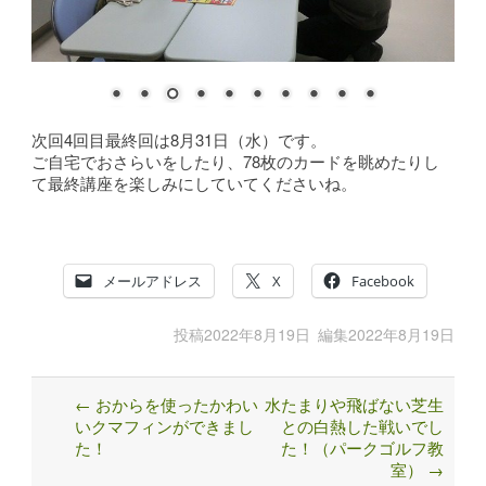
次回4回目最終回は8月31日（水）です。
ご自宅でおさらいをしたり、78枚のカードを眺めたりし
て最終講座を楽しみにしていてくださいね。
メールアドレス
X
Facebook
投稿
2022年8月19日
編集
2022年8月19日
←
おからを使ったかわい
水たまりや飛ばない芝生
Post
いクマフィンができまし
との白熱した戦いでし
navigation
た！
た！（パークゴルフ教
室）
→