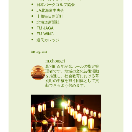
日本パークゴルフ協会
JA北海道中央会
十勝毎日新聞社
北海道新聞社
FM JAGA
FM WING
道民カレッジ
instagram
m.chougei
幕別町百年記念ホールの指定管
理者です。地域の文化芸術活動
を推進し、社会教育における幕
別町の中核を担う団体として貢
献できるよう努めます。