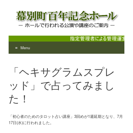
Menu
幕別町百年記念ホール
ホールで行われる公演や講座のご案内
Skip
to
「ヘキサグラムスプレ
content
ッド」で占ってみまし
た！
「初心者のためのタロット占い講座」3回めが1週延期となり、7月
17日(水)に行われました。