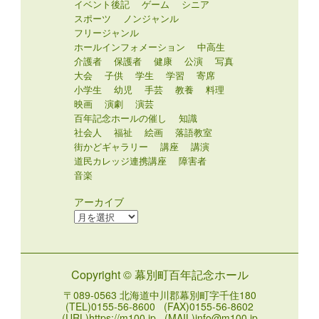
イベント後記
ゲーム
シニア
スポーツ
ノンジャンル
フリージャンル
ホールインフォメーション
中高生
介護者
保護者
健康
公演
写真
大会
子供
学生
学習
寄席
小学生
幼児
手芸
教養
料理
映画
演劇
演芸
百年記念ホールの催し
知識
社会人
福祉
絵画
落語教室
街かどギャラリー
講座
講演
道民カレッジ連携講座
障害者
音楽
アーカイブ
ア
ー
カ
イ
Copyright © 幕別町百年記念ホール
ブ
〒089-0563 北海道中川郡幕別町字千住180
(TEL)0155-56-8600 (FAX)0155-56-8602
(URL)https://m100.jp (MAIL)info@m100.jp