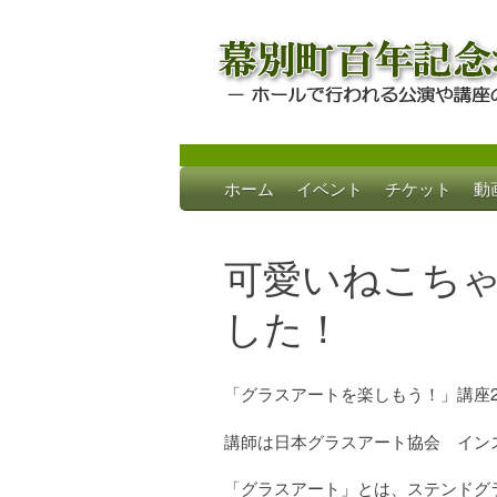
Skip
ホーム
イベント
チケット
動
to
幕別町百年記念
ホールで行われる公演や講座のご案内
content
可愛いねこち
した！
「グラスアートを楽しもう！」講座2
講師は日本グラスアート協会 イン
「グラスアート」とは、ステンドグ