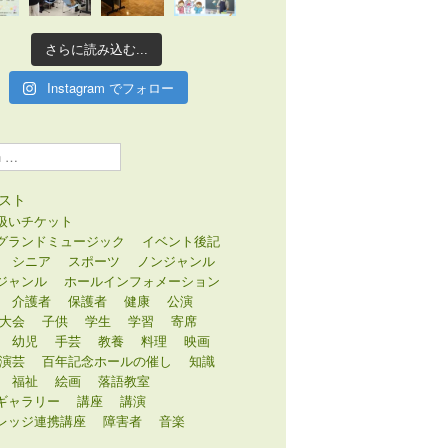
さらに読み込む...
Instagram でフォロー
スト
扱いチケット
グランドミュージック
イベント後記
シニア
スポーツ
ノンジャンル
ジャンル
ホールインフォメーション
介護者
保護者
健康
公演
大会
子供
学生
学習
寄席
幼児
手芸
教養
料理
映画
演芸
百年記念ホールの催し
知識
福祉
絵画
落語教室
ギャラリー
講座
講演
レッジ連携講座
障害者
音楽