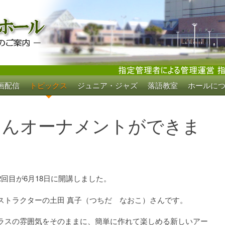
画配信
トピックス
ジュニア・ジャズ
落語教室
ホールに
ホール
ゃんオーナメントができま
回目が6月18日に開講しました。
ストラクターの土田 真子（つちだ なおこ）さんです。
ラスの雰囲気をそのままに、簡単に作れて楽しめる新しいアー