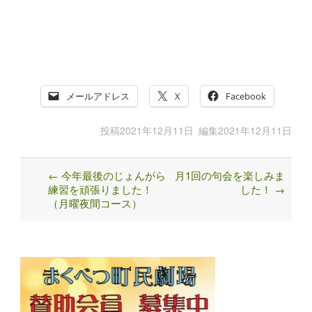
メールアドレス
X
Facebook
投稿
2021年12月11日
編集
2021年12月11日
←
今年最後のじょんがら
月1回の句会を楽しみま
Post
練習を頑張りました！
した！
→
navigation
（月曜夜間コース）