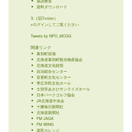
落語教室
資料ダウンロード
X（旧Twitter）
※ログインしてご覧ください
Tweets by NPO_MCGG
関連リンク
幕別町役場
北海道幕別町観光物産協会
北海道文化財団
自治総合センター
音更町文化センター
帯広市民文化ホール
士別市あさひサンライズホール
日本パークゴルフ協会
JA北海道中央会
十勝毎日新聞社
北海道新聞社
FM JAGA
FM WING
道民カレッジ