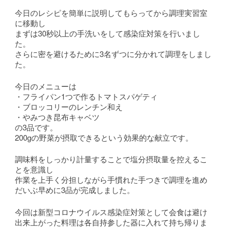
今日のレシピを簡単に説明してもらってから調理実習室
に移動し
まずは30秒以上の手洗いをして感染症対策を行いまし
た。
さらに密を避けるために3名ずつに分かれて調理をしまし
た。
今日のメニューは
・フライパン1つで作るトマトスパゲティ
・ブロッコリーのレンチン和え
・やみつき昆布キャベツ
の3品です。
200gの野菜が摂取できるという効果的な献立です。
調味料をしっかり計量することで塩分摂取量を控えるこ
とを意識し
作業を上手く分担しながら手慣れた手つきで調理を進め
だいぶ早めに3品が完成しました。
今回は新型コロナウイルス感染症対策として会食は避け
出来上がった料理は各自持参した器に入れて持ち帰りま