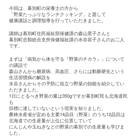
今回は、幕別町の栄養士の方から
「野菜たっぷりなランチクッキング」と題して
健康講話と調理指導を行っていただきました。
講師は幕別町住民福祉部保健課の森山景子さんと
幕別町忠類総合支所保健福祉課の水谷容子さんのお二人
です。
まずは「病気から体を守る『野菜のチカラ』」について
の講話で
森山さんから糖尿病、高血圧、さらには動脈硬化という
生活習慣病の解説を
水谷さんからその予防に役立つ野菜の効能を紹介してい
ただきました。
1日にとるべき野菜の量は350gですが幕別町民も北海道民
も
目標に達していないという現実を知りました。
農林水産省が定める主要14品目（野菜）のうち12品目は
北海道での生産量が上位に位置していて
にんじんや玉ねぎなどの野菜の幕別での生産量も学びま
した。