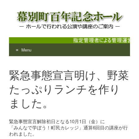
Menu
幕別町百年記念ホール
ホールで行われる公演や講座のご案内
Skip
to
緊急事態宣言明け、野菜
content
たっぷりランチを作り
ました。
緊急事態宣言解除初日となる10月1日（金）に
「みんなで学ぼう！町民カレッジ」通算6回目の講座が行
われました。