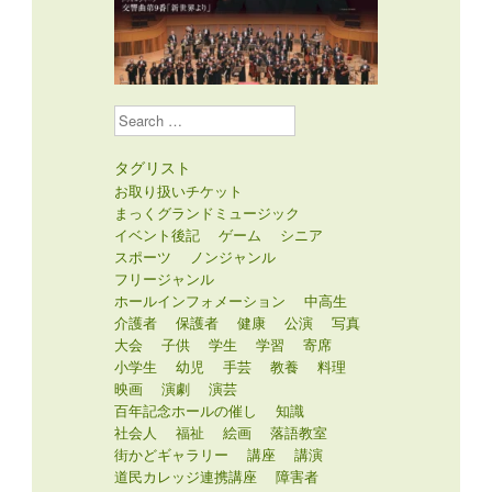
Search
タグリスト
お取り扱いチケット
まっくグランドミュージック
イベント後記
ゲーム
シニア
スポーツ
ノンジャンル
フリージャンル
ホールインフォメーション
中高生
介護者
保護者
健康
公演
写真
大会
子供
学生
学習
寄席
小学生
幼児
手芸
教養
料理
映画
演劇
演芸
百年記念ホールの催し
知識
社会人
福祉
絵画
落語教室
街かどギャラリー
講座
講演
道民カレッジ連携講座
障害者