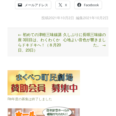
メールアドレス
X
Facebook
投稿
2021年10月2日
編集
2021年10月2日
←
初めての津軽三味線講
久しぶりに長唄三味線の
Post
座 3回目は、わくわくか
心地よい音色が響きまし
navigation
らドキドキへ！（８月20
た。
→
日、23日）
R8年度の募集は終了しました