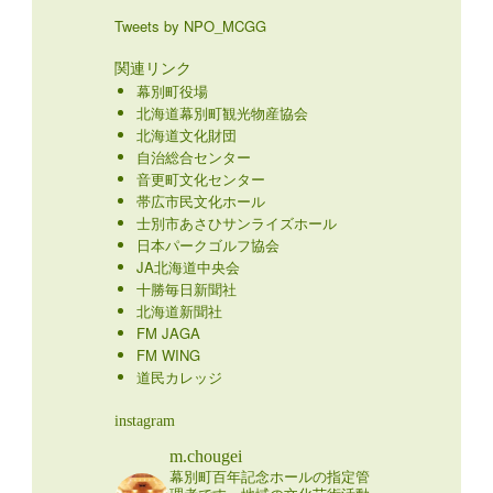
Tweets by NPO_MCGG
関連リンク
幕別町役場
北海道幕別町観光物産協会
北海道文化財団
自治総合センター
音更町文化センター
帯広市民文化ホール
士別市あさひサンライズホール
日本パークゴルフ協会
JA北海道中央会
十勝毎日新聞社
北海道新聞社
FM JAGA
FM WING
道民カレッジ
instagram
m.chougei
幕別町百年記念ホールの指定管