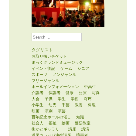
Search
タグリスト
お取り扱いチケット
まっくグランドミュージック
イベント後記
ゲーム
シニア
スポーツ
ノンジャンル
フリージャンル
ホールインフォメーション
中高生
介護者
保護者
健康
公演
写真
大会
子供
学生
学習
寄席
小学生
幼児
手芸
教養
料理
映画
演劇
演芸
百年記念ホールの催し
知識
社会人
福祉
絵画
落語教室
街かどギャラリー
講座
講演
道民カレッジ連携講座
障害者