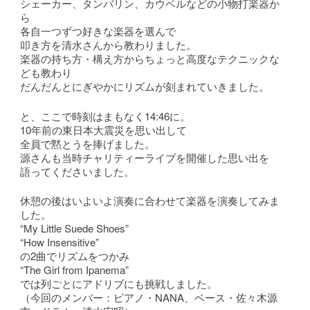
シェーカー、タンバリン、カウベルなどの小物打楽器か
ら
各自一つずつ好きな楽器を選んで
叩き方を清水さんから教わりました。
楽器の持ち方・構え方からちょっと高度なテクニックな
ども教わり
だんだんとにぎやかにリズムが刻まれていきました。
と、ここで時刻はまもなく14:46に。
10年前の東日本大震災を思い出して
全員で黙とうを捧げました。
源さんも当時チャリティーライブを開催した思い出を
語ってくださいました。
休憩の後はいよいよ演奏に合わせて楽器を演奏してみま
した。
“My Little Suede Shoes”
“How Insensitive”
の2曲でリズムをつかみ
“The Girl from Ipanema”
では列ごとにアドリブにも挑戦しました。
（今回のメンバー：ピアノ・NANA、ベース・佐々木源