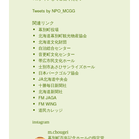
Tweets by NPO_MCGG
関連リンク
幕別町役場
北海道幕別町観光物産協会
北海道文化財団
自治総合センター
音更町文化センター
帯広市民文化ホール
士別市あさひサンライズホール
日本パークゴルフ協会
JA北海道中央会
十勝毎日新聞社
北海道新聞社
FM JAGA
FM WING
道民カレッジ
instagram
m.chougei
幕別町百年記念ホールの指定管