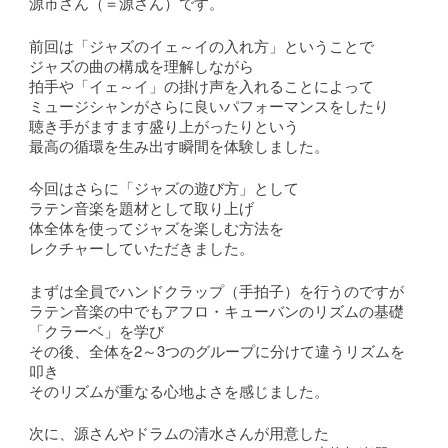
源市さん（＝源さん）です。
前回は「ジャズのイェ～イの入れ方」ということで
ジャズの曲の構成を理解しながら
拍手や「イェ～イ」の掛け声を入れることによって
ミュージシャンがさらに良いパフォーマンスをしたり
聴き手がますます盛り上がったりという
最高の循環を生み出す瞬間を体験しました。
今回はさらに「ジャズの遊び方」として
ラテン音楽を題材として取り上げ
体全体を使ってジャズを楽しむ方法を
レクチャーしていただきました。
まずは全員でハンドクラップ（手拍子）を行うのですが
ラテン音楽の中でもアフロ・キューバンのリズムの基礎
「クラーベ」を学び
その後、全体を2～3つのグループに分けて違うリズムを
叩き
そのリズムが重なる心地よさを感じました。
次に、源さんやドラムの清水さんが用意した