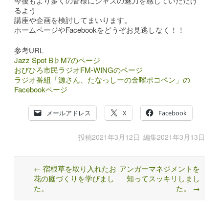
今後もより多くの皆様にジャズの魅力を感じていただけ
るよう
講座や企画を検討してまいります。
ホームページやFacebookをどうぞお見逃しなく！！
参考URL
Jazz Spot B♭M7のページ
おびひろ市民ラジオFM-WINGのページ
ラジオ番組「源さん、たなっしーの金曜ポコペン」の
Facebookページ
メールアドレス
X
Facebook
投稿
2021年3月12日
編集
2021年3月13日
←
宿根草を取り入れたお
アンガーマネジメントを
Post
花の庭づくりを学びまし
知ってスッキリしまし
navigation
た。
た。
→