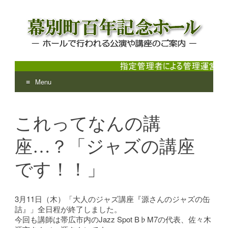
Menu
幕別町百年記念ホール
ホールで行われる公演や講座のご案内
Skip
to
これってなんの講
content
座…？「ジャズの講座
です！！」
3月11日（木）「大人のジャズ講座『源さんのジャズの缶
詰』」全日程が終了しました。
今回も講師は帯広市内のJazz Spot B♭M7の代表、佐々木