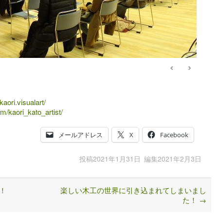
aori.visualart/
m/kaori_kato_artist/
メールアドレス
X
Facebook
投稿
2021年1月31日
編集
2021年2月3日
！
楽しい木工の世界に引き込まれてしまいまし
た！
→