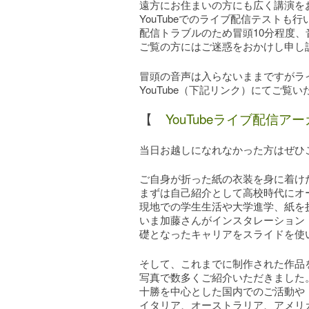
遠方にお住まいの方にも広く講演を
YouTubeでのライブ配信テストも
配信トラブルのため冒頭10分程度、
ご覧の方にはご迷惑をおかけし申し
冒頭の音声は入らないままですがラ
YouTube（下記リンク）にてご覧
【
YouTubeライブ配信ア
当日お越しになれなかった方はぜひ
ご自身が折った紙の衣装を身に着け
まずは自己紹介として高校時代にオ
現地での学生生活や大学進学、紙を
いま加藤さんがインスタレーション
礎となったキャリアをスライドを使
そして、これまでに制作された作品
写真で数多くご紹介いただきました
十勝を中心とした国内でのご活動や
イタリア、オーストラリア、アメリ