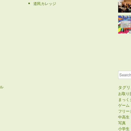
道民カレッジ
Search
ル
タグリ
お取り
まっく
ゲーム
フリー
中高生
写真
小学生