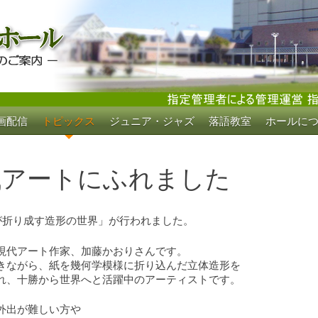
画配信
トピックス
ジュニア・ジャズ
落語教室
ホールに
ホール
代アートにふれました
が折り成す造形の世界」が行われました。
現代アート作家、加藤かおりさんです。
きながら、紙を幾何学模様に折り込んだ立体造形を
れ、十勝から世界へと活躍中のアーティストです。
外出が難しい方や