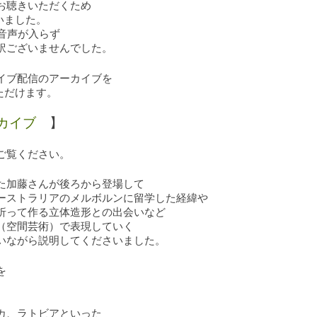
お聴きいただくため
行いました。
音声が入らず
訳ございませんでした。
イブ配信のアーカイブを
いただけます。
ーカイブ
】
ご覧ください。
た加藤さんが後ろから登場して
ーストラリアのメルボルンに留学した経緯や
折って作る立体造形との出会いなど
（空間芸術）で表現していく
いながら説明してくださいました。
を
。
カ、ラトビアといった