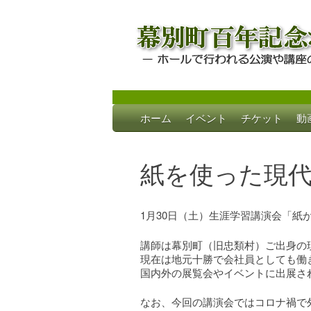
Skip
ホーム
イベント
チケット
動
to
幕別町百年記念
ホールで行われる公演や講座のご案内
content
紙を使った現
1月30日（土）生涯学習講演会「紙
講師は幕別町（旧忠類村）ご出身の
現在は地元十勝で会社員としても働
国内外の展覧会やイベントに出展さ
なお、今回の講演会ではコロナ禍で