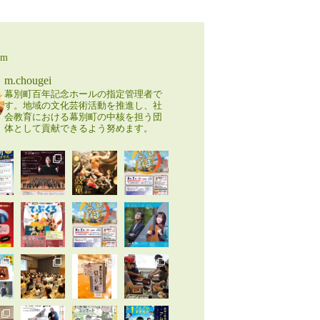
am
m.chougei
幕別町百年記念ホールの指定管理者で
す。地域の文化芸術活動を推進し、社
会教育における幕別町の中核を担う団
体として貢献できるよう努めます。