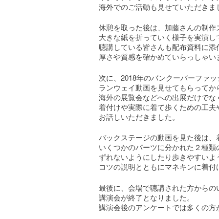
海外でのご活動も見せていただきま
休憩を取った後は、加藤さんの制作
大きな紙を折っていく様子を実演し
聴講している皆さんも配布資料に添
厚さや質感を確かめていらっしゃい
次に、2018年のバンクーバーファ
ランウェイ動画を見せてもらってか
海外の展覧会などへの出展だけでな
着付けや実際に着て歩くための工夫
お話しいただきました。
バックステージの動画を見た後は、
いくつかのパーツに分かれた２種類
ずれないようにしたり歩きやすいよ
コツの説明とともにマネキンに着付
最後に、会場で聴講された方からの
講演会が終了となりました。
講演会後のアンケートでは多くの方