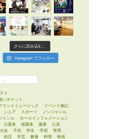
さらに読み込む...
Instagram でフォロー
スト
扱いチケット
グランドミュージック
イベント後記
シニア
スポーツ
ノンジャンル
ジャンル
ホールインフォメーション
介護者
保護者
健康
公演
大会
子供
学生
学習
寄席
幼児
手芸
教養
料理
映画