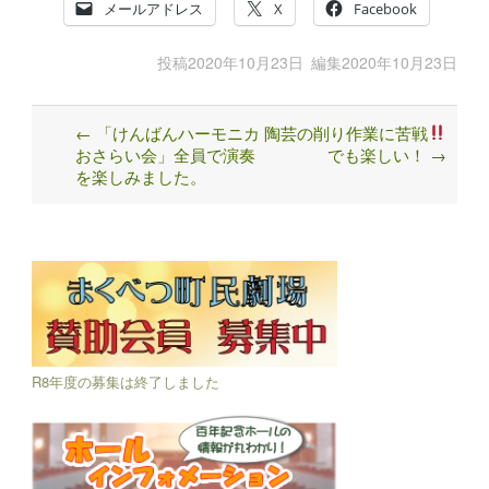
メールアドレス
X
Facebook
投稿
2020年10月23日
編集
2020年10月23日
←
「けんばんハーモニカ
陶芸の削り作業に苦戦
Post
おさらい会」全員で演奏
でも楽しい！
→
navigation
を楽しみました。
R8年度の募集は終了しました