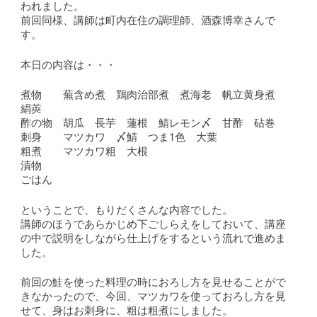
われました。
前回同様、講師は町内在住の調理師、酒森博幸さんで
す。
本日の内容は・・・
煮物 蕪含め煮 鶏肉治部煮 煮海老 帆立黄身煮
絹莢
酢の物 胡瓜 長芋 蓮根 鯖レモン〆 甘酢 砧巻
刺身 マツカワ 〆鯖 つま1色 大葉
粗煮 マツカワ粗 大根
漬物
ごはん
ということで、もりだくさんな内容でした。
講師のほうであらかじめ下ごしらえをしておいて、講座
の中で説明をしながら仕上げをするという流れで進めま
した。
前回の鮭を使った料理の時におろし方を見せることがで
きなかったので、今回、マツカワを使っておろし方を見
せて、身はお刺身に、粗は粗煮にしました。