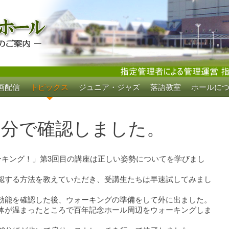
画配信
トピックス
ジュニア・ジャズ
落語教室
ホールに
ホール
自分で確認しました。
ーキング！」第3回目の講座は正しい姿勢についてを学びまし
認する方法を教えていただき、受講生たちは早速試してみまし
効能を確認した後、ウォーキングの準備をして外に出ました。
体が温まったところで百年記念ホール周辺をウォーキングしま