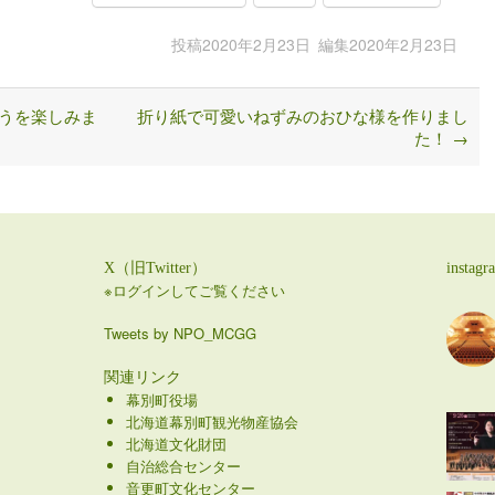
投稿
2020年2月23日
編集
2020年2月23日
うを楽しみま
折り紙で可愛いねずみのおひな様を作りまし
た！
→
X（旧Twitter）
instagr
※ログインしてご覧ください
Tweets by NPO_MCGG
関連リンク
幕別町役場
北海道幕別町観光物産協会
北海道文化財団
自治総合センター
音更町文化センター