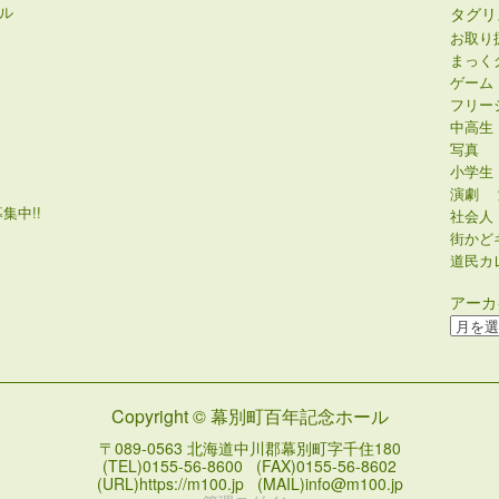
ル
タグリ
お取り
まっく
ゲーム
フリー
中高生
写真
小学生
演劇
集中!!
社会人
街かど
道民カ
アーカ
ア
ー
カ
イ
Copyright © 幕別町百年記念ホール
ブ
〒089-0563 北海道中川郡幕別町字千住180
(TEL)0155-56-8600 (FAX)0155-56-8602
(URL)https://m100.jp (MAIL)info@m100.jp