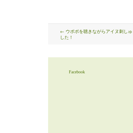
←
ウポポを聴きながらアイヌ刺しゅ
Post
した！
navigation
Facebook