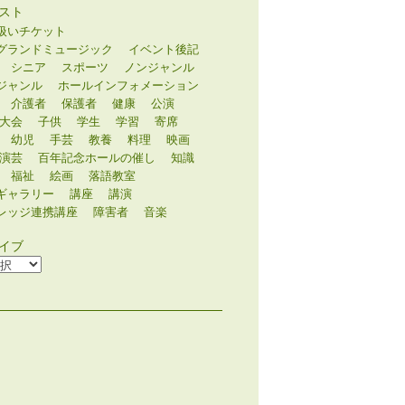
スト
扱いチケット
グランドミュージック
イベント後記
シニア
スポーツ
ノンジャンル
ジャンル
ホールインフォメーション
介護者
保護者
健康
公演
大会
子供
学生
学習
寄席
幼児
手芸
教養
料理
映画
演芸
百年記念ホールの催し
知識
福祉
絵画
落語教室
ギャラリー
講座
講演
レッジ連携講座
障害者
音楽
イブ