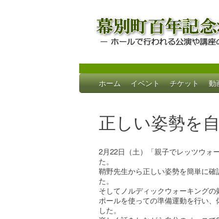
Skip
ホーム
イベント
チケット
動
to
幕別町百年記念
ホールで行われる公演や講座のご案内
content
正しい姿勢を
2月22日（土）「親子でレッツウォ
た。
鞘野先生から正しい姿勢を簡単に確
た。
そしてノルディックウォーキングの
ポールを使っての準備運動を行い、
した。