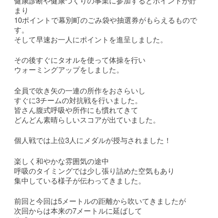
健康診断や健康づくりの事業に参加するとポイントが貯
まり
10ポイントで幕別町のごみ袋や抽選券がもらえるもので
す。
そして早速お一人にポイントを進呈しました。
その後すぐにタオルを使って体操を行い
ウォーミングアップをしました。
全員で吹き矢の一連の所作をおさらいし
すぐに3チームの対抗戦を行いました。
皆さん腹式呼吸や所作にも慣れてきて
どんどん素晴らしいスコアが出ていました。
個人戦では上位3人にメダルが授与されました！
楽しく和やかな雰囲気の途中
呼吸のタイミングでは少し張り詰めた空気もあり
集中している様子が伝わってきました。
前回と今回は5メートルの距離から吹いてきましたが
次回からは本来の7メートルに延ばして