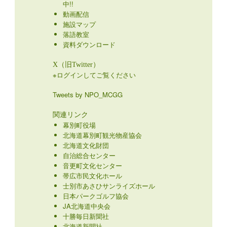
中!!
動画配信
施設マップ
落語教室
資料ダウンロード
X（旧Twitter）
※ログインしてご覧ください
Tweets by NPO_MCGG
関連リンク
幕別町役場
北海道幕別町観光物産協会
北海道文化財団
自治総合センター
音更町文化センター
帯広市民文化ホール
士別市あさひサンライズホール
日本パークゴルフ協会
JA北海道中央会
十勝毎日新聞社
北海道新聞社