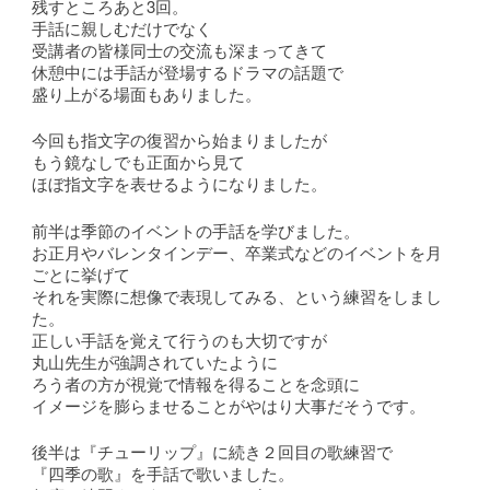
残すところあと3回。
手話に親しむだけでなく
受講者の皆様同士の交流も深まってきて
休憩中には手話が登場するドラマの話題で
盛り上がる場面もありました。
今回も指文字の復習から始まりましたが
もう鏡なしでも正面から見て
ほぼ指文字を表せるようになりました。
前半は季節のイベントの手話を学びました。
お正月やバレンタインデー、卒業式などのイベントを月
ごとに挙げて
それを実際に想像で表現してみる、という練習をしまし
た。
正しい手話を覚えて行うのも大切ですが
丸山先生が強調されていたように
ろう者の方が視覚で情報を得ることを念頭に
イメージを膨らませることがやはり大事だそうです。
後半は『チューリップ』に続き２回目の歌練習で
『四季の歌』を手話で歌いました。