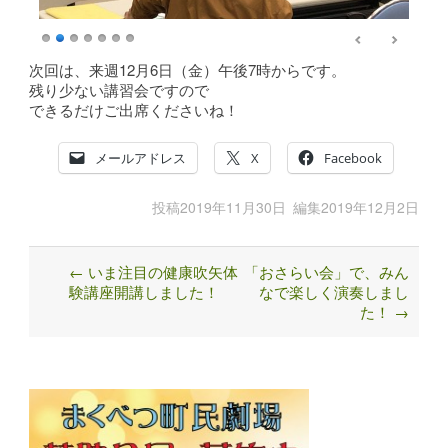
次回は、来週12月6日（金）午後7時からです。
残り少ない講習会ですので
できるだけご出席くださいね！
メールアドレス
X
Facebook
投稿
2019年11月30日
編集
2019年12月2日
←
いま注目の健康吹矢体
「おさらい会」で、みん
Post
験講座開講しました！
なで楽しく演奏しまし
navigation
た！
→