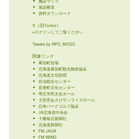
施設マップ
落語教室
資料ダウンロード
X（旧Twitter）
※ログインしてご覧ください
Tweets by NPO_MCGG
関連リンク
幕別町役場
北海道幕別町観光物産協会
北海道文化財団
自治総合センター
音更町文化センター
帯広市民文化ホール
士別市あさひサンライズホール
日本パークゴルフ協会
JA北海道中央会
十勝毎日新聞社
北海道新聞社
FM JAGA
FM WING