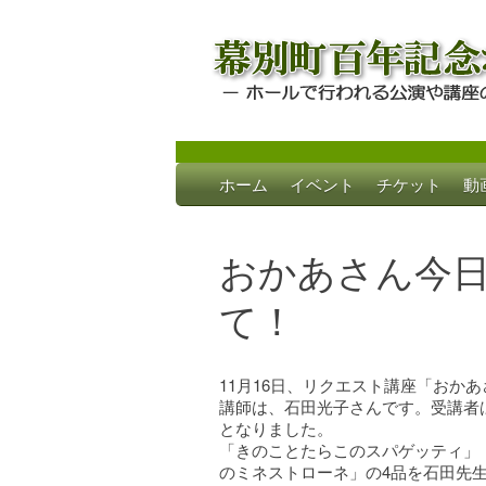
Skip
ホーム
イベント
チケット
動
to
幕別町百年記念
ホールで行われる公演や講座のご案内
content
おかあさん今
て！
11月16日、リクエスト講座「おか
講師は、石田光子さんです。受講者
となりました。
「きのことたらこのスパゲッティ」
のミネストローネ」の4品を石田先