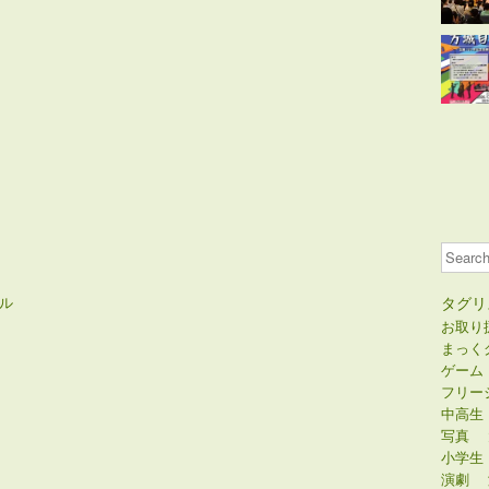
Search
ル
タグリ
お取り
まっく
ゲーム
フリー
中高生
写真
小学生
演劇