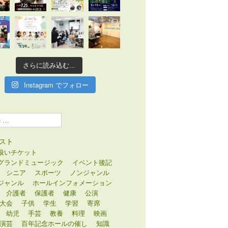
さらに読み込む...
Instagram でフォロー
スト
扱いチケット
グランドミュージック
イベント後記
シニア
スポーツ
ノンジャンル
ジャンル
ホールインフォメーション
介護者
保護者
健康
公演
大会
子供
学生
学習
寄席
幼児
手芸
教養
料理
映画
演芸
百年記念ホールの催し
知識