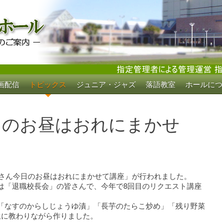
画配信
トピックス
ジュニア・ジャズ
落語教室
ホールに
ホール
日のお昼はおれにまかせ
あさん今日のお昼はおれにまかせて講座」が行われました。
は「退職校長会」の皆さんで、今年で8回目のリクエスト講座
「なすのからしじょうゆ漬」「長芋のたらこ炒め」「残り野菜
生に教わりながら作りました。