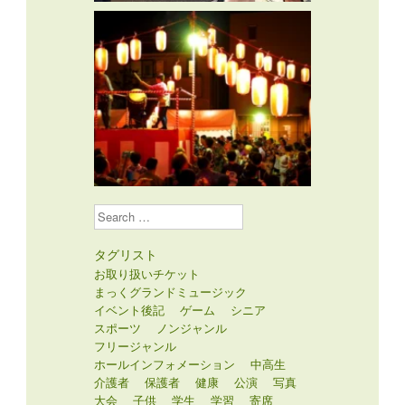
Search
タグリスト
お取り扱いチケット
まっくグランドミュージック
イベント後記
ゲーム
シニア
スポーツ
ノンジャンル
フリージャンル
ホールインフォメーション
中高生
介護者
保護者
健康
公演
写真
大会
子供
学生
学習
寄席