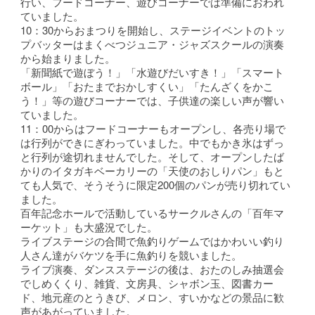
行い、フードコーナー、遊びコーナーでは準備におわれ
ていました。
10：30からおまつりを開始し、ステージイベントのトッ
プバッターはまくべつジュニア・ジャズスクールの演奏
から始まりました。
「新聞紙で遊ぼう！」「水遊びだいすき！」「スマート
ボール」「おたまでおかしすくい」「たんざくをかこ
う！」等の遊びコーナーでは、子供達の楽しい声が響い
ていました。
11：00からはフードコーナーもオープンし、各売り場で
は行列ができにぎわっていました。中でもかき氷はずっ
と行列が途切れませんでした。そして、オープンしたば
かりのイタガキベーカリーの「天使のおしりパン」もと
ても人気で、そうそうに限定200個のパンが売り切れてい
ました。
百年記念ホールで活動しているサークルさんの「百年マ
ーケット」も大盛況でした。
ライブステージの合間で魚釣りゲームではかわいい釣り
人さん達がバケツを手に魚釣りを競いました。
ライブ演奏、ダンスステージの後は、おたのしみ抽選会
でしめくくり、雑貨、文房具、シャボン玉、図書カー
ド、地元産のとうきび、メロン、すいかなどの景品に歓
声があがっていました。