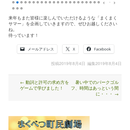
来年もまた皆様に楽しんでいただけるような「まくまく
サマー」を企画していきますので、ぜひお越しください
ね。
待っています！
メールアドレス
X
Facebook
投稿
2019年8月4日
編集
2019年8月4日
←
動詞と許可の求め方を
暑い中でのパークゴル
Post
ゲームで学びました！
フ、時間はあっという間
navigation
に・・・
→