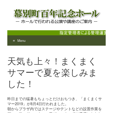
Menu
幕別町百年記念ホール
ホールで行われる公演や講座のご案内
Skip
to
天気も上々！まくまく
content
サマーで夏を楽しみま
した！
昨日までの猛暑もちょっとだけおちつき、「まくまくサ
マー2019」が8月4日行われました。
朝からプラザ内ではステージやテントなどの設置作業を