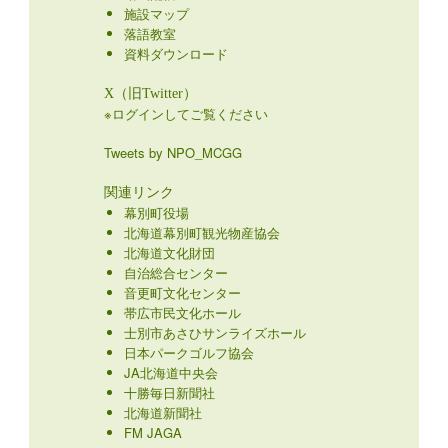
施設マップ
落語教室
資料ダウンロード
X（旧Twitter）
※ログインしてご覧ください
Tweets by NPO_MCGG
関連リンク
幕別町役場
北海道幕別町観光物産協会
北海道文化財団
自治総合センター
音更町文化センター
帯広市民文化ホール
士別市あさひサンライズホール
日本パークゴルフ協会
JA北海道中央会
十勝毎日新聞社
北海道新聞社
FM JAGA