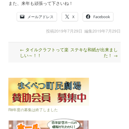
また、来年も頑張って下さいね！
メールアドレス
X
Facebook
投稿
2019年7月29日
編集
2019年7月29日
←
タイルクラフトって楽
ステキな和紙が出来まし
Post
しい～！！
た！
→
navigation
R8年度の募集は終了しました