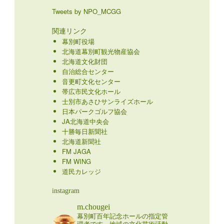
Tweets by NPO_MCGG
関連リンク
幕別町役場
北海道幕別町観光物産協会
北海道文化財団
自治総合センター
音更町文化センター
帯広市民文化ホール
士別市あさひサンライズホール
日本パークゴルフ協会
JA北海道中央会
十勝毎日新聞社
北海道新聞社
FM JAGA
FM WING
道民カレッジ
instagram
m.chougei
幕別町百年記念ホールの指定管
理者です。地域の文化芸術活動