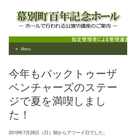
Menu
幕別町百年記念ホール
ホールで行われる公演や講座のご案内
Skip
to
今年もバックトゥーザ
content
ベンチャーズのステー
ジで夏を満喫しまし
た！
2019年7月28日（日）朝からアツーイ日でした。