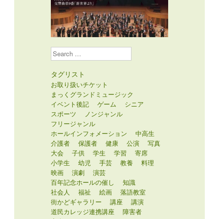
Search
タグリスト
お取り扱いチケット
まっくグランドミュージック
イベント後記
ゲーム
シニア
スポーツ
ノンジャンル
フリージャンル
ホールインフォメーション
中高生
介護者
保護者
健康
公演
写真
大会
子供
学生
学習
寄席
小学生
幼児
手芸
教養
料理
映画
演劇
演芸
百年記念ホールの催し
知識
社会人
福祉
絵画
落語教室
街かどギャラリー
講座
講演
道民カレッジ連携講座
障害者