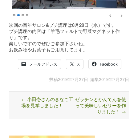
次回の百年サロン&プチ講座は8月28日（水）です。
プチ講座の内容は「羊毛フェルトで野菜マグネット作
り」です。
楽しいですのでぜひご参加下さいね。
お飲み物やお菓子もご用意してます。
メールアドレス
X
Facebook
投稿
2019年7月27日
編集
2019年7月27日
←
小田壱さんのきなこ工
ゼラチンとかんてんを使
Post
場を見学しました！
って美味しいゼリーを作
navigation
りました！
→