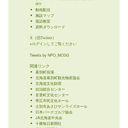
中!!
動画配信
施設マップ
落語教室
資料ダウンロード
X（旧Twitter）
※ログインしてご覧ください
Tweets by NPO_MCGG
関連リンク
幕別町役場
北海道幕別町観光物産協会
北海道文化財団
自治総合センター
音更町文化センター
帯広市民文化ホール
士別市あさひサンライズホール
日本パークゴルフ協会
JA北海道中央会
十勝毎日新聞社