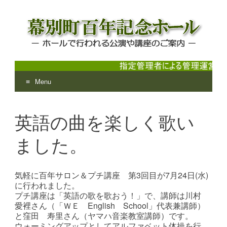
Menu
幕別町百年記念ホール
ホールで行われる公演や講座のご案内
Skip
to
英語の曲を楽しく歌い
content
ました。
気軽に百年サロン＆プチ講座 第3回目が7月24日(水)
に行われました。
プチ講座は「英語の歌を歌おう！」で、講師は川村
愛裡さん（「ＷＥ English School」代表兼講師）
と窪田 寿里さん（ヤマハ音楽教室講師）です。
ウォーミングアップとしてアルファベット体操を行