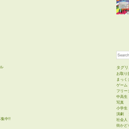
Search
ル
タグリ
お取り
まっく
ゲーム
フリー
中高生
写真
小学生
演劇
集中!!
社会人
街かど