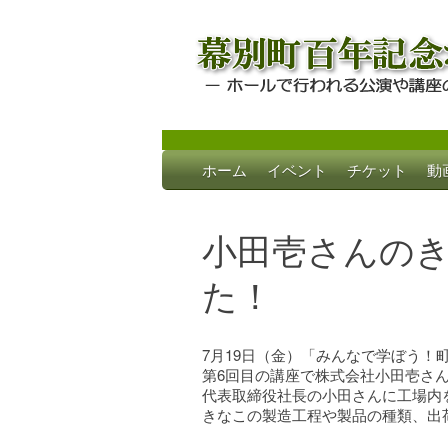
Skip
ホーム
イベント
チケット
動
to
幕別町百年記念
ホールで行われる公演や講座のご案内
content
小田壱さんの
た！
7月19日（金）「みんなで学ぼう！
第6回目の講座で株式会社小田壱さ
代表取締役社長の小田さんに工場内
きなこの製造工程や製品の種類、出