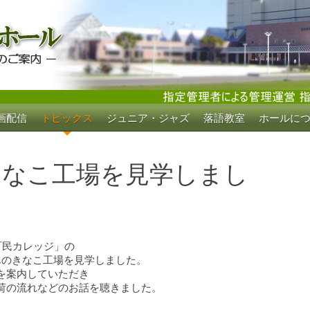
画配信
トピックス
ジュニア・ジャズ
落語教室
ホールに
ホール
きなこ工場を見学しまし
町民カレッジ」の
んのきなこ工場を見学しました。
を案内していただき
荷の流れなどのお話を聴きました。