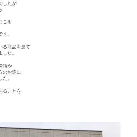
でしたが
ら
なこを
です。
いる商品を見て
ました。
労話や
方のお話に
した。
あることを