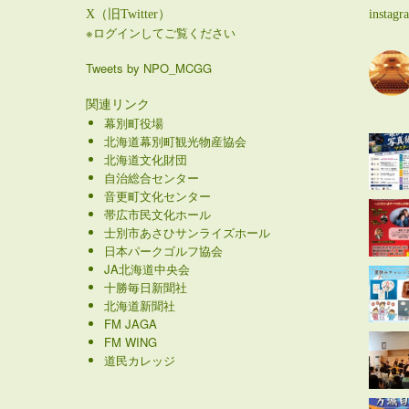
X（旧Twitter）
instagr
※ログインしてご覧ください
Tweets by NPO_MCGG
関連リンク
幕別町役場
北海道幕別町観光物産協会
北海道文化財団
自治総合センター
音更町文化センター
帯広市民文化ホール
士別市あさひサンライズホール
日本パークゴルフ協会
JA北海道中央会
十勝毎日新聞社
北海道新聞社
FM JAGA
FM WING
道民カレッジ