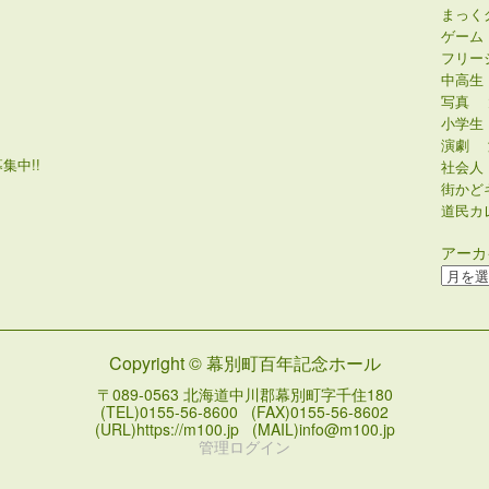
まっく
ゲーム
フリー
中高生
写真
小学生
演劇
集中!!
社会人
街かど
道民カ
アーカ
ア
ー
カ
イ
Copyright © 幕別町百年記念ホール
ブ
〒089-0563 北海道中川郡幕別町字千住180
(TEL)0155-56-8600 (FAX)0155-56-8602
(URL)https://m100.jp (MAIL)info@m100.jp
管理ログイン