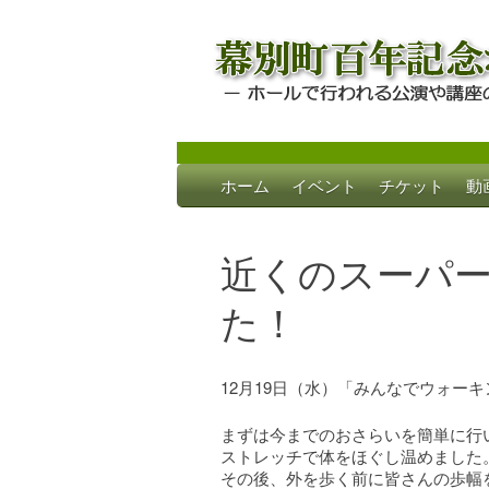
Skip
ホーム
イベント
チケット
動
to
幕別町百年記念
ホールで行われる公演や講座のご案内
content
近くのスーパ
た！
12月19日（水）「みんなでウォー
まずは今までのおさらいを簡単に行
ストレッチで体をほぐし温めました
その後、外を歩く前に皆さんの歩幅