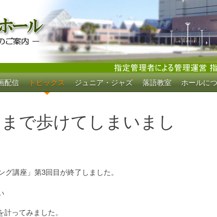
画配信
トピックス
ジュニア・ジャズ
落語教室
ホールに
ホール
ーまで歩けてしまいまし
キング講座」第3回目が終了しました。
い
。
を計ってみました。