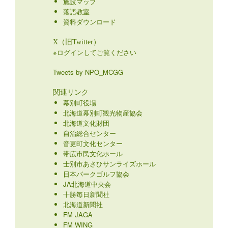
施設マップ
落語教室
資料ダウンロード
X（旧Twitter）
※ログインしてご覧ください
Tweets by NPO_MCGG
関連リンク
幕別町役場
北海道幕別町観光物産協会
北海道文化財団
自治総合センター
音更町文化センター
帯広市民文化ホール
士別市あさひサンライズホール
日本パークゴルフ協会
JA北海道中央会
十勝毎日新聞社
北海道新聞社
FM JAGA
FM WING