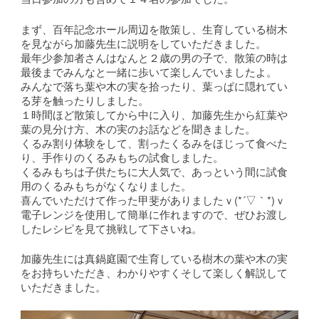
まず、百年記念ホール周辺を散策し、生育している樹木
を見ながら加藤先生に説明をしていただきました。
最年少参加者さんはなんと２歳の男の子で、散策の時は
最後までみんなと一緒に歩いて楽しんでいましたよ。
みんなで落ち葉や木の実を拾ったり、葉っぱに隠れてい
る芽を触ったりしました。
１時間ほど散策してから中に入り、加藤先生から紅葉や
葉の見分け方、木の実のお話などを聞きました。
くるみ割り体験をして、割ったくるみをほじって食べた
り、手作りのくるみもちの試食しました。
くるみもちは子供たちに大人気で、あっという間に試食
用のくるみもちがなくなりました。
喜んでいただけて作った甲斐がありましたｖ(*´▽｀*)ｖ
電子レンジを使用して簡単に作れますので、ぜひお渡し
したレシピを見て挑戦して下さいね。
加藤先生には真鍋庭園で生育している樹木の葉や木の実
をお持ちいただき、わかりやすくそして楽しく解説して
いただきました。