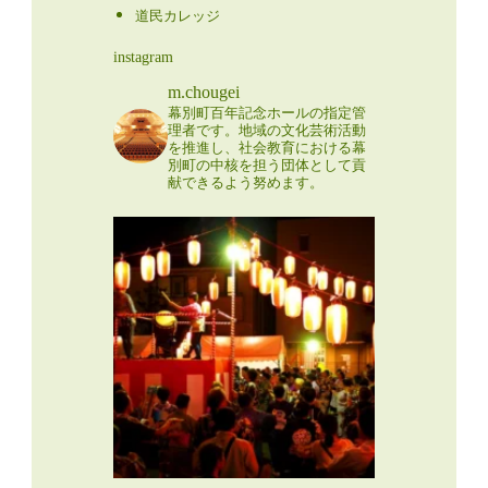
道民カレッジ
instagram
m.chougei
幕別町百年記念ホールの指定管
理者です。地域の文化芸術活動
を推進し、社会教育における幕
別町の中核を担う団体として貢
献できるよう努めます。