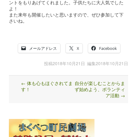
ントをもりあげてくれました。子供たちに大人気でした
よ！
また来年も開催したいと思いますので、ぜひ参加して下
さいね。
メールアドレス
X
Facebook
投稿
2018年10月21日
編集
2018年10月21日
←
体も心もほぐされてま
自分が楽しむことからま
Post
す！
ず始めよう、ボランティ
navigation
ア活動
→