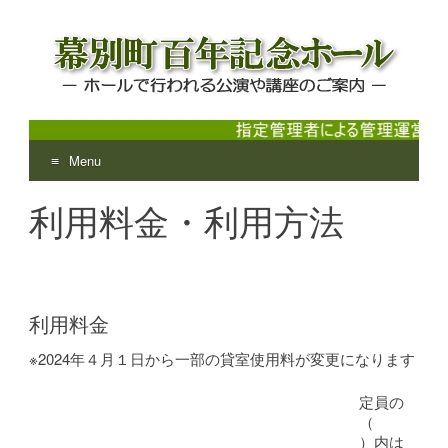
Menu
幕別町百年記念ホール
ホールで行われる公演や講座のご案内
Skip
利用料金・利用方法
to
content
利用料金
※2024年４月１日から一部の貸室使用料が変更になります
定員の
（
）内は