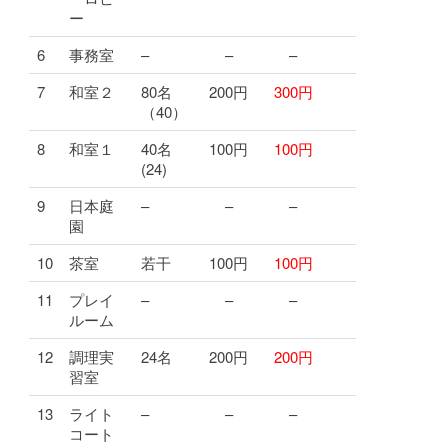
ー
6
事務室
–
–
–
7
和室２
80名
200円
300円
（40）
8
和室１
40名
100円
100円
(24)
9
日本庭
–
–
–
園
10
茶室
若干
100円
100円
11
プレイ
–
–
–
ルーム
12
調理実
24名
200円
200円
習室
13
ライト
–
–
–
コート