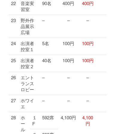
22
音楽実
90名
400円
400円
習室
23
野外作
–
–
–
品展示
広場
24
出演者
5名
100円
100円
控室１
25
出演者
40名
100円
100円
控室２
26
エント
–
–
–
ランス
ロビー
27
ホワイ
–
–
–
エ
28
ホ
１
592席
4,100円
4,100
ー
F
円
ル