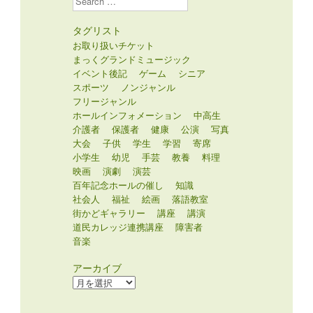
タグリスト
お取り扱いチケット
まっくグランドミュージック
イベント後記
ゲーム
シニア
スポーツ
ノンジャンル
フリージャンル
ホールインフォメーション
中高生
介護者
保護者
健康
公演
写真
大会
子供
学生
学習
寄席
小学生
幼児
手芸
教養
料理
映画
演劇
演芸
百年記念ホールの催し
知識
社会人
福祉
絵画
落語教室
街かどギャラリー
講座
講演
道民カレッジ連携講座
障害者
音楽
アーカイブ
ア
ー
カ