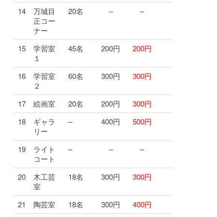
14
万城目
20名
–
–
正コー
ナー
15
学習室
45名
200円
200円
１
16
学習室
60名
300円
300円
２
17
絵画室
20名
200円
300円
18
ギャラ
–
400円
500円
リー
19
ライト
–
–
–
コート
20
木工芸
18名
300円
300円
室
21
陶芸室
18名
300円
400円