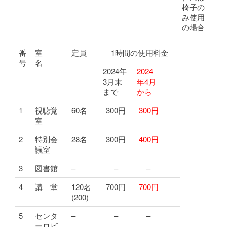
椅子の
み使用
の場合
番
室
定員
1時間の使用料金
号
名
2024年
2024
3月末
年4月
まで
から
1
視聴覚
60名
300円
300円
室
2
特別会
28名
300円
400円
議室
3
図書館
–
–
–
4
講 堂
120名
700円
700円
(200)
5
センタ
–
–
–
ーロビ