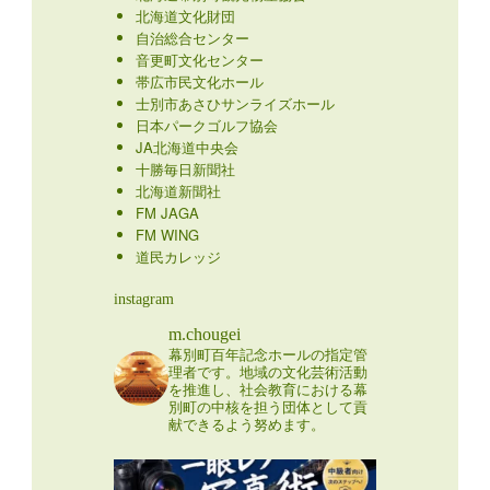
北海道文化財団
自治総合センター
音更町文化センター
帯広市民文化ホール
士別市あさひサンライズホール
日本パークゴルフ協会
JA北海道中央会
十勝毎日新聞社
北海道新聞社
FM JAGA
FM WING
道民カレッジ
instagram
m.chougei
幕別町百年記念ホールの指定管
理者です。地域の文化芸術活動
を推進し、社会教育における幕
別町の中核を担う団体として貢
献できるよう努めます。