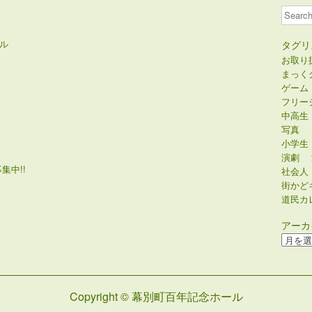
Search
ル
タグリ
お取り
まっく
ゲーム
フリー
中高生
写真
小学生
演劇
集中!!
社会人
街かど
道民カ
アーカ
ア
ー
カ
イ
Copyright © 幕別町百年記念ホール
ブ