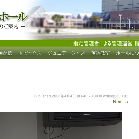
画配信
トピックス
ジュニア・ジャズ
落語教室
ホールに
ホール
Published
2026年4月4日
at
640 × 480
in
writing2603 (6)
Next
→