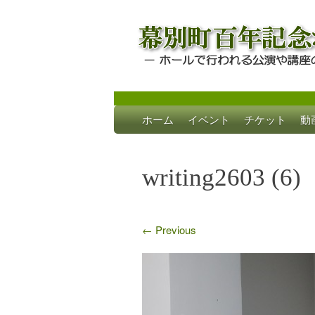
Skip
ホーム
イベント
チケット
動
to
幕別町百年記念
ホールで行われる公演や講座のご案内
content
writing2603 (6)
←
Previous