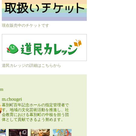
現在販売中のチケットです
道民カレッジの詳細はこちらから
am
m.chougei
幕別町百年記念ホールの指定管理者で
す。地域の文化芸術活動を推進し、社
会教育における幕別町の中核を担う団
体として貢献できるよう努めます。