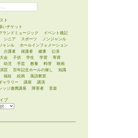
スト
扱いチケット
グランドミュージック
イベント後記
シニア
スポーツ
ノンジャンル
ジャンル
ホールインフォメーション
介護者
保護者
健康
公演
大会
子供
学生
学習
寄席
幼児
手芸
教養
料理
映画
演芸
百年記念ホールの催し
知識
福祉
絵画
落語教室
ギャラリー
講座
講演
レッジ連携講座
障害者
音楽
イブ