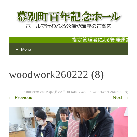
Menu
幕別町百年記念ホール
ホールで行われる公演や講座のご案内
Skip
to
woodwork260222 (8)
content
Published
2026年3月28日
at
640 × 480
in
woodwork260222 (8)
←
Previous
Next
→