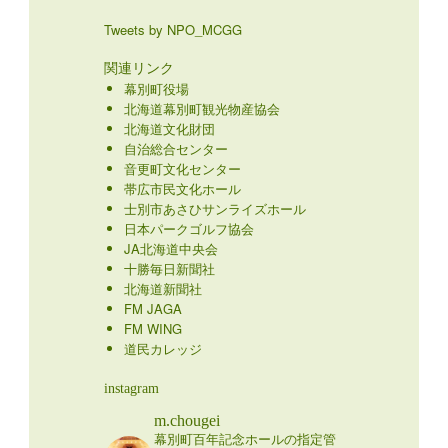
Tweets by NPO_MCGG
関連リンク
幕別町役場
北海道幕別町観光物産協会
北海道文化財団
自治総合センター
音更町文化センター
帯広市民文化ホール
士別市あさひサンライズホール
日本パークゴルフ協会
JA北海道中央会
十勝毎日新聞社
北海道新聞社
FM JAGA
FM WING
道民カレッジ
instagram
m.chougei
幕別町百年記念ホールの指定管