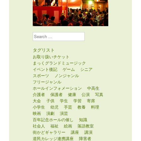
Search
タグリスト
お取り扱いチケット
まっくグランドミュージック
イベント後記
ゲーム
シニア
スポーツ
ノンジャンル
フリージャンル
ホールインフォメーション
中高生
介護者
保護者
健康
公演
写真
大会
子供
学生
学習
寄席
小学生
幼児
手芸
教養
料理
映画
演劇
演芸
百年記念ホールの催し
知識
社会人
福祉
絵画
落語教室
街かどギャラリー
講座
講演
道民カレッジ連携講座
障害者