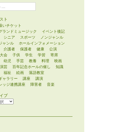
スト
扱いチケット
グランドミュージック
イベント後記
シニア
スポーツ
ノンジャンル
ジャンル
ホールインフォメーション
介護者
保護者
健康
公演
大会
子供
学生
学習
寄席
幼児
手芸
教養
料理
映画
演芸
百年記念ホールの催し
知識
福祉
絵画
落語教室
ギャラリー
講座
講演
レッジ連携講座
障害者
音楽
イブ