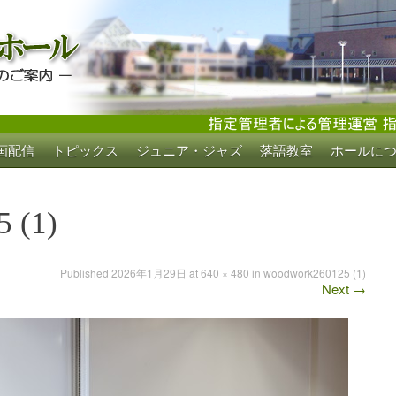
画配信
トピックス
ジュニア・ジャズ
落語教室
ホールに
ホール
 (1)
Published
2026年1月29日
at
640 × 480
in
woodwork260125 (1)
Next
→