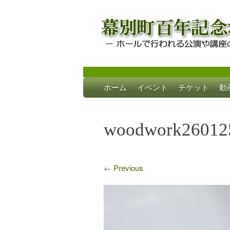
Skip
ホーム
イベント
チケット
動
to
幕別町百年記念
ホールで行われる公演や講座のご案内
content
woodwork260125
←
Previous