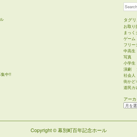
Search
ル
タグリ
お取り
まっく
ゲーム
フリー
中高生
写真
小学生
演劇
集中!!
社会人
街かど
道民カ
アーカ
ア
ー
カ
イ
Copyright © 幕別町百年記念ホール
ブ