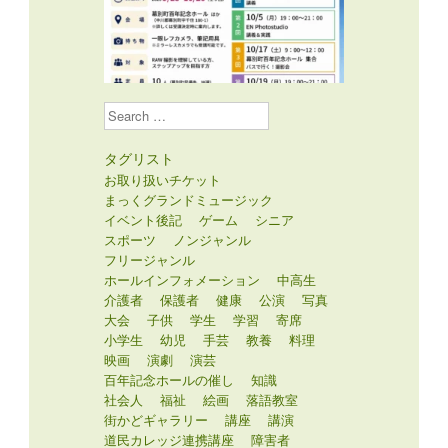
Search
タグリスト
お取り扱いチケット
まっくグランドミュージック
イベント後記
ゲーム
シニア
スポーツ
ノンジャンル
フリージャンル
ホールインフォメーション
中高生
介護者
保護者
健康
公演
写真
大会
子供
学生
学習
寄席
小学生
幼児
手芸
教養
料理
映画
演劇
演芸
百年記念ホールの催し
知識
社会人
福祉
絵画
落語教室
街かどギャラリー
講座
講演
道民カレッジ連携講座
障害者