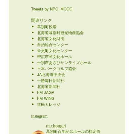
Tweets by NPO_MCGG
関連リンク
幕別町役場
北海道幕別町観光物産協会
北海道文化財団
自治総合センター
音更町文化センター
帯広市民文化ホール
士別市あさひサンライズホール
日本パークゴルフ協会
JA北海道中央会
十勝毎日新聞社
北海道新聞社
FM JAGA
FM WING
道民カレッジ
instagram
m.chougei
幕別町百年記念ホールの指定管