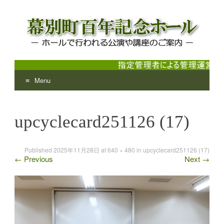
Menu
幕別町百年記念ホール
ホールで行われる公演や講座のご案内
Skip
to
upcyclecard251126 (17)
content
Published
2025年11月28日
at
640 × 480
in
upcyclecard251126 (17)
←
Previous
Next
→