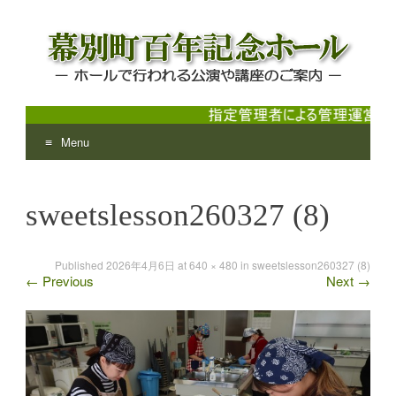
Menu
幕別町百年記念ホール
ホールで行われる公演や講座のご案内
Skip
to
sweetslesson260327 (8)
content
Published
2026年4月6日
at
640 × 480
in
sweetslesson260327 (8)
←
Previous
Next
→