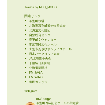
Tweets by NPO_MCGG
関連リンク
幕別町役場
北海道幕別町観光物産協会
北海道文化財団
自治総合センター
音更町文化センター
帯広市民文化ホール
士別市あさひサンライズホール
日本パークゴルフ協会
JA北海道中央会
十勝毎日新聞社
北海道新聞社
FM JAGA
FM WING
道民カレッジ
instagram
m.chougei
幕別町百年記念ホールの指定管