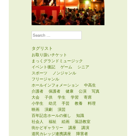
Search
タグリスト
お取り扱いチケット
まっくグランドミュージック
イベント後記
ゲーム
シニア
スポーツ
ノンジャンル
フリージャンル
ホールインフォメーション
中高生
介護者
保護者
健康
公演
写真
大会
子供
学生
学習
寄席
小学生
幼児
手芸
教養
料理
映画
演劇
演芸
百年記念ホールの催し
知識
社会人
福祉
絵画
落語教室
街かどギャラリー
講座
講演
道民カレッジ連携講座
障害者