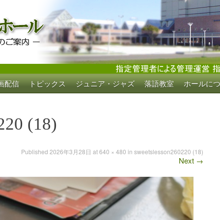
画配信
トピックス
ジュニア・ジャズ
落語教室
ホールに
ホール
220 (18)
Published
2026年3月28日
at
640 × 480
in
sweetslesson260220 (18)
Next
→