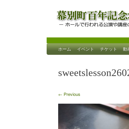
Skip
ホーム
イベント
チケット
動
to
幕別町百年記念
ホールで行われる公演や講座のご案内
content
sweetslesson260
←
Previous