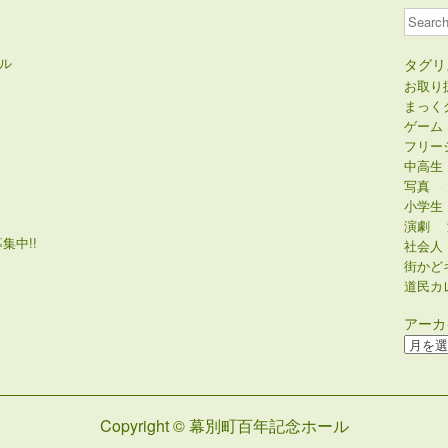
Search
ル
タグリ
お取り
まっく
ゲーム
フリー
中高生
写真
小学生
演劇
集中!!
社会人
街かど
道民カ
アーカ
ア
ー
カ
イ
Copyright © 幕別町百年記念ホール
ブ