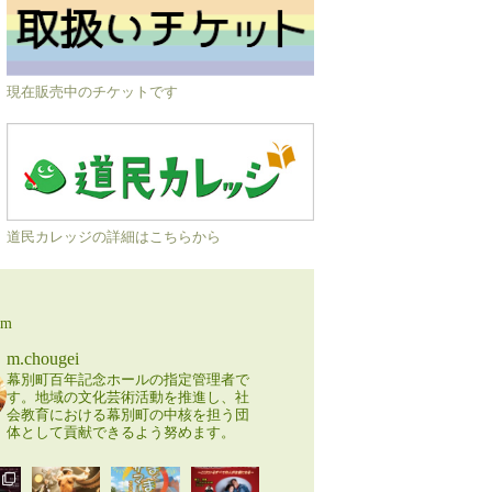
現在販売中のチケットです
道民カレッジの詳細はこちらから
am
m.chougei
幕別町百年記念ホールの指定管理者で
す。地域の文化芸術活動を推進し、社
会教育における幕別町の中核を担う団
体として貢献できるよう努めます。