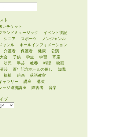
スト
扱いチケット
グランドミュージック
イベント後記
シニア
スポーツ
ノンジャンル
ジャンル
ホールインフォメーション
介護者
保護者
健康
公演
大会
子供
学生
学習
寄席
幼児
手芸
教養
料理
映画
演芸
百年記念ホールの催し
知識
福祉
絵画
落語教室
ギャラリー
講座
講演
レッジ連携講座
障害者
音楽
イブ