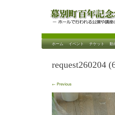
Skip
ホーム
イベント
チケット
動
to
幕別町百年記念
ホールで行われる公演や講座のご案内
content
request260204 (
←
Previous