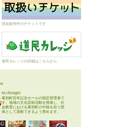
現在販売中のチケットです
道民カレッジの詳細はこちらから
am
m.chougei
幕別町百年記念ホールの指定管理者で
す。地域の文化芸術活動を推進し、社
会教育における幕別町の中核を担う団
体として貢献できるよう努めます。