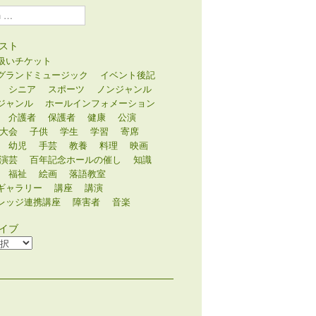
スト
扱いチケット
グランドミュージック
イベント後記
シニア
スポーツ
ノンジャンル
ジャンル
ホールインフォメーション
介護者
保護者
健康
公演
大会
子供
学生
学習
寄席
幼児
手芸
教養
料理
映画
演芸
百年記念ホールの催し
知識
福祉
絵画
落語教室
ギャラリー
講座
講演
レッジ連携講座
障害者
音楽
イブ