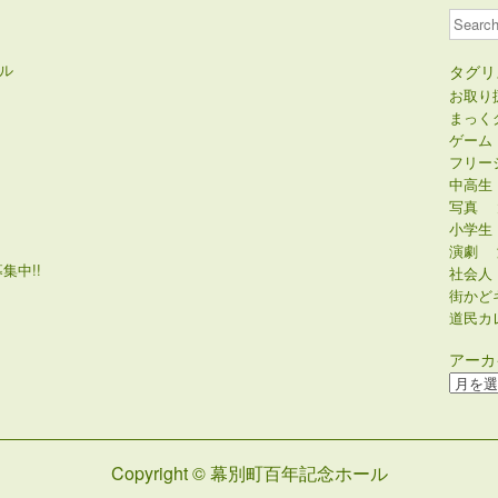
Search
ル
タグリ
お取り
まっく
ゲーム
フリー
中高生
写真
小学生
演劇
集中!!
社会人
街かど
道民カ
アーカ
ア
ー
カ
イ
Copyright © 幕別町百年記念ホール
ブ