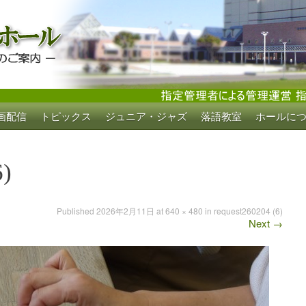
画配信
トピックス
ジュニア・ジャズ
落語教室
ホールに
ホール
6)
Published
2026年2月11日
at
640 × 480
in
request260204 (6)
Next
→